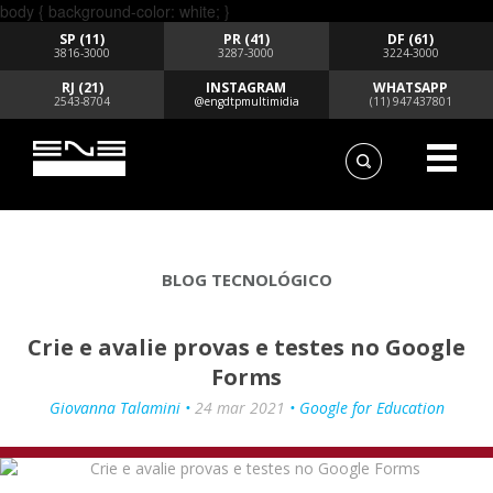
body { background-color: white; }
SP (11)
PR (41)
DF (61)
3816-3000
3287-3000
3224-3000
RJ (21)
INSTAGRAM
WHATSAPP
2543-8704
@engdtpmultimidia
(11) 947437801
BLOG TECNOLÓGICO
Crie e avalie provas e testes no Google
Forms
Giovanna Talamini •
24 mar 2021
• Google for Education