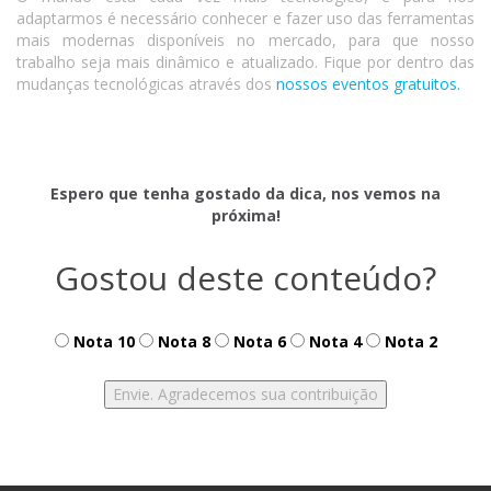
adaptarmos é necessário conhecer e fazer uso das ferramentas
mais modernas disponíveis no mercado, para que nosso
trabalho seja mais dinâmico e atualizado. Fique por dentro das
mudanças tecnológicas através dos
nossos eventos gratuitos.
Espero que tenha gostado da dica, nos vemos na
próxima!
Gostou deste conteúdo?
Nota 10
Nota 8
Nota 6
Nota 4
Nota 2