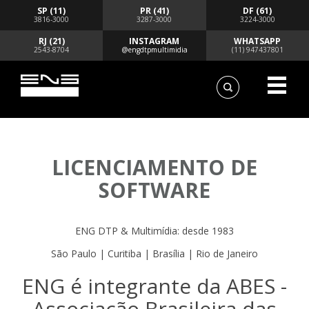
SP (11)
PR (41)
DF (61)
3816-3000
3287-3000
3224-3000
RJ (21)
INSTAGRAM
WHATSAPP
2543-8704
@engdtpmultimidia
(11) 947437801
LICENCIAMENTO DE
SOFTWARE
ENG DTP & Multimídia: desde 1983
São Paulo | Curitiba | Brasília | Rio de Janeiro
ENG é integrante da ABES -
Associação Brasileira das