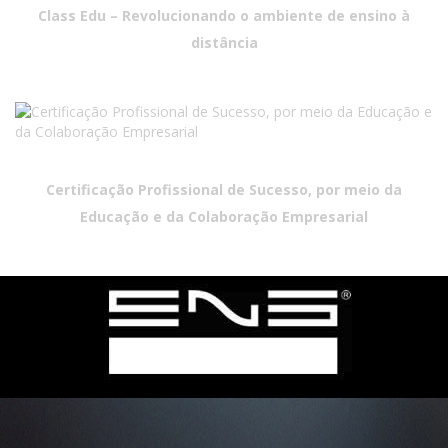
Class Edu – Revolucionando o ambiente de ensino à
distância
Certificação Profissional de Sucesso, por meio da
Educação e da Colaboração Empresarial