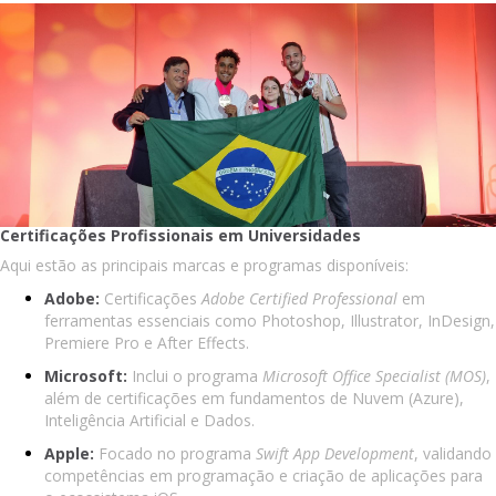
Certificações Profissionais em Universidades
Aqui estão as principais marcas e programas disponíveis:
Adobe:
Certificações
Adobe Certified Professional
em
ferramentas essenciais como Photoshop, Illustrator, InDesign,
Premiere Pro e After Effects.
Microsoft:
Inclui o programa
Microsoft Office Specialist (MOS)
,
além de certificações em fundamentos de Nuvem (Azure),
Inteligência Artificial e Dados.
Apple:
Focado no programa
Swift App Development
, validando
competências em programação e criação de aplicações para