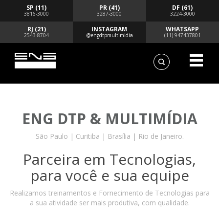
SP (11)
PR (41)
DF (61)
3816-3000
3287-3000
3224-3000
RJ (21)
INSTAGRAM
WHATSAPP
2543-8704
@engdtpmultimidia
(11) 947437801
ENG DTP & MULTIMÍDIA
São Paulo | Curitiba | Brasília | Rio de Janeiro.
Parceira em Tecnologias,
para você e sua equipe
Realizamos treinamentos e Fornecimento de Tecnologias para
a sua atividade ser mais produtiva, com qualidade.