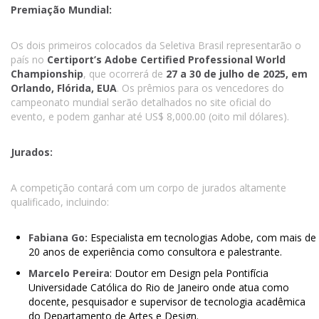
Premiação Mundial:
Os dois primeiros colocados da Seletiva Brasil representarão o
país no
Certiport’s Adobe Certified Professional World
Championship
, que ocorrerá de
27 a 30 de julho de 2025, em
Orlando, Flórida, EUA
. Os prêmios para os vencedores do
campeonato mundial serão detalhados no site oficial do
evento, e podem ganhar até US$ 8,000.00 (oito mil dólares).
Jurados:
A competição contará com um corpo de jurados altamente
qualificado, incluindo:
Fabiana Go:
Especialista em tecnologias Adobe, com mais de
20 anos de experiência como consultora e palestrante.
Marcelo Pereira
: Doutor em Design pela Pontifícia
Universidade Católica do Rio de Janeiro onde atua como
docente, pesquisador e supervisor de tecnologia acadêmica
do Departamento de Artes e Design.