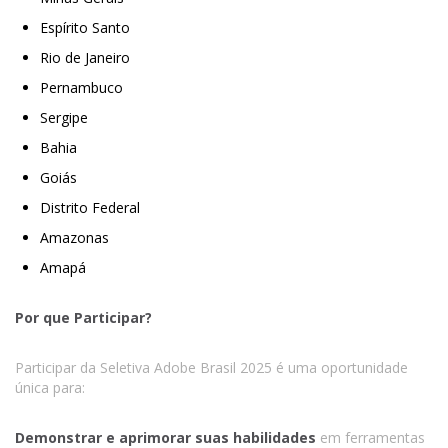
Espírito Santo
Rio de Janeiro
Pernambuco
Sergipe
Bahia
Goiás
Distrito Federal
Amazonas
Amapá
Por que Participar?
Participar da Seletiva Adobe Brasil 2025 é uma oportunidade
única para:
Demonstrar e aprimorar suas habilidades
em ferramentas