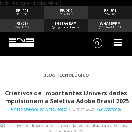
body { background-color: white; }
SP (11)
PR (41)
DF (61)
3816-3000
3287-3000
3224-3000
RJ (21)
INSTAGRAM
WHATSAPP
2543-8704
@engdtpmultimidia
(11) 947437801
BLOG TECNOLÓGICO
Criativos de Importantes Universidades
Impulsionam a Seletiva Adobe Brasil 2025
Raissa Oliveira do Nascimento •
12 mar 2025
• Educacional