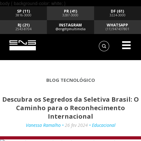
body { background-color: white; }
SP (11)
PR (41)
DF (61)
3816-3000
3287-3000
3224-3000
RJ (21)
INSTAGRAM
WHATSAPP
2543-8704
@engdtpmultimidia
(11) 947437801
BLOG TECNOLÓGICO
Descubra os Segredos da Seletiva Brasil: O
Caminho para o Reconhecimento
Internacional
Vanessa Ramalho •
26 fev 2024
• Educacional