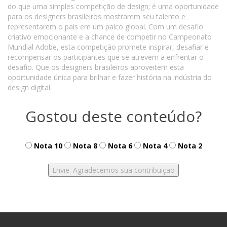
do que uma simples competição de design; é uma oportunidade
para os designers brasileiros mostrarem seu talento e
representarem o país em um palco global. Com um desafio
criativo emocionante e a chance de competir no Campeonato
Mundial Adobe, esta competição promete inspirar, desafiar e
recompensar os participantes que se atrevem a enfrentar o
desafio. Que os designers brasileiros aproveitem esta
oportunidade única para brilhar e fazer história na indústria do
design digital.
Gostou deste conteúdo?
Nota 10
Nota 8
Nota 6
Nota 4
Nota 2