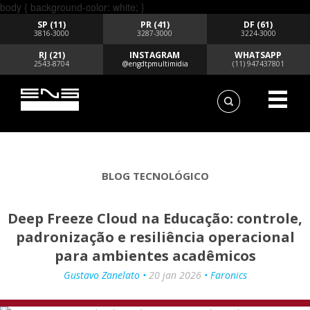
body { background-color: white; }
SP (11)
PR (41)
DF (61)
3816-3000
3287-3000
3224-3000
RJ (21)
INSTAGRAM
WHATSAPP
2543-8704
@engdtpmultimidia
(11) 947437801
BLOG TECNOLÓGICO
Deep Freeze Cloud na Educação: controle,
padronização e resiliência operacional
para ambientes acadêmicos
Gustavo Zanelato •
20 jan 2026
• Faronics