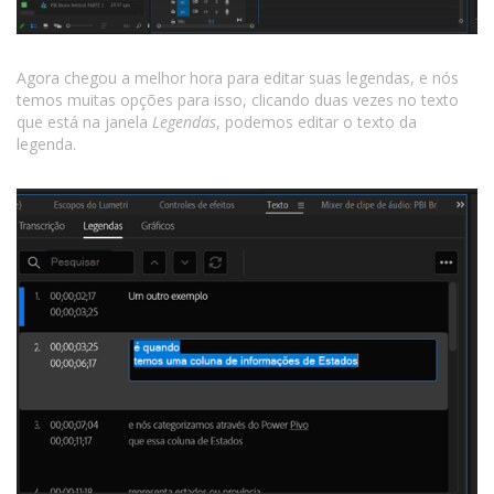
Agora chegou a melhor hora para editar suas legendas, e nós
temos muitas opções para isso, clicando duas vezes no texto
que está na janela
Legendas
, podemos editar o texto da
legenda.