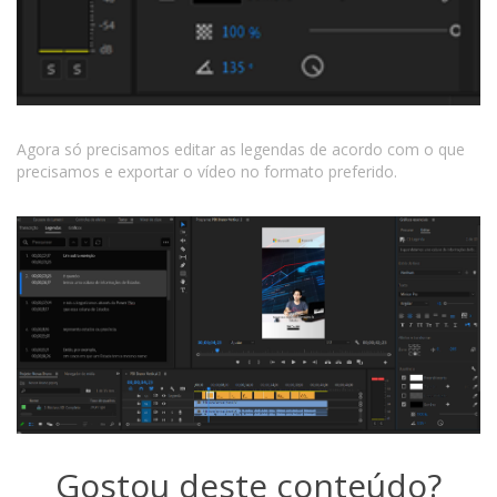
Agora só precisamos editar as legendas de acordo com o que
precisamos e exportar o vídeo no formato preferido.
Gostou deste conteúdo?