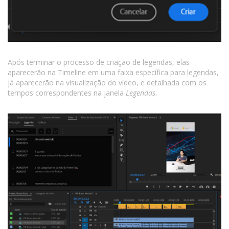
Após terminar o processo de criação de legendas, elas
aparecerão na Timeline em uma faixa específica para legendas,
já aparecerão na visualização do vídeo, e detalhada com os
tempos correspondentes na janela
Legendas
.