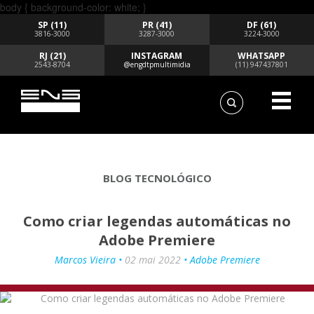
body { background-color: white; }
SP (11)
PR (41)
DF (61)
3816-3000
3287-3000
3224-3000
RJ (21)
INSTAGRAM
WHATSAPP
2543-8704
@engdtpmultimidia
(11) 947437801
BLOG TECNOLÓGICO
Como criar legendas automáticas no
Adobe Premiere
Marcos Vieira •
02 mai 2022
• Adobe Premiere