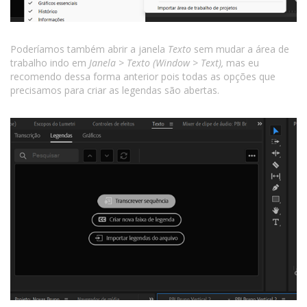
Poderíamos também abrir a janela
Texto
sem mudar a área de
trabalho indo em
Janela > Texto (Window > Text),
mas eu
recomendo dessa forma anterior pois todas as opções que
precisamos para criar as legendas são abertas.