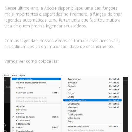
Nesse último ano, a Adobe disponibilizou uma das funções
mais importantes e esperadas no Premiere, a função de criar
legendas automáticas, uma ferramenta que facilitou muito a
vida de quem precisa legendar seus vídeos.
Com as legendas, nossos vídeos se tornam mais acessíveis,
mais dinâmicos e com maior facilidade de entendimento.
Vamos ver como coloca-las: