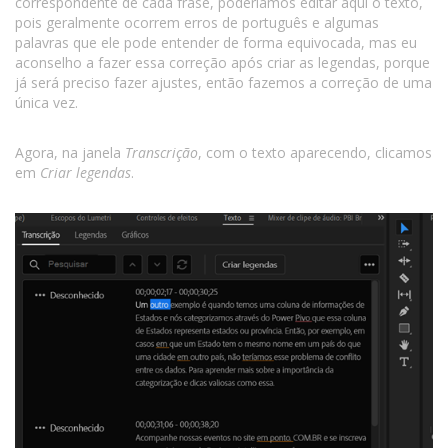
correspondente de cada frase, poderíamos editar aqui o texto,
pois geralmente ocorrem erros de português e algumas
palavras que ele pode entender de forma equivocada, mas eu
aconselho a fazer essa correção após criar as legendas, porque
já será preciso fazer ajustes, então fazemos a correção de uma
única vez.
Agora, na janela
Transcrição
, com o texto aparecendo, clicamos
em
Criar legendas
.