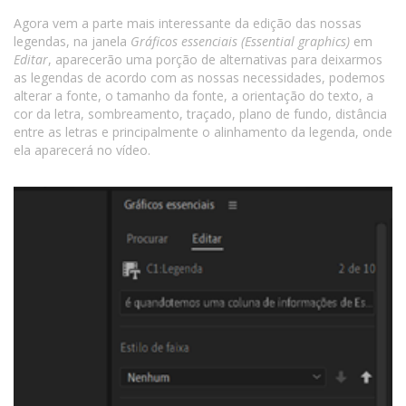
Agora vem a parte mais interessante da edição das nossas
legendas, na janela
Gráficos essenciais (Essential graphics)
em
Editar
, aparecerão uma porção de alternativas para deixarmos
as legendas de acordo com as nossas necessidades, podemos
alterar a fonte, o tamanho da fonte, a orientação do texto, a
cor da letra, sombreamento, traçado, plano de fundo, distância
entre as letras e principalmente o alinhamento da legenda, onde
ela aparecerá no vídeo.