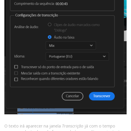
O texto irá aparecer na janela
Transcrição
já com o tempo