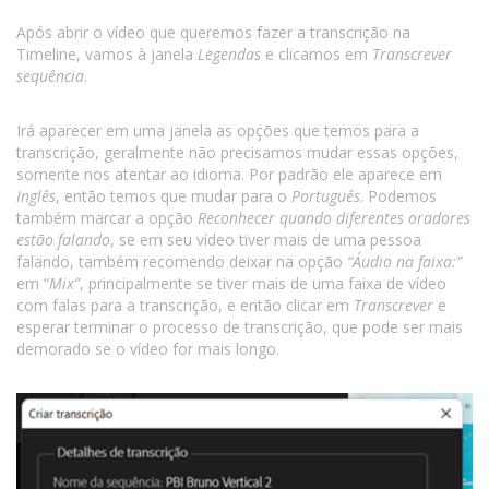
Após abrir o vídeo que queremos fazer a transcrição na
Timeline, vamos à janela
Legendas
e clicamos em
Transcrever
sequência
.
Irá aparecer em uma janela as opções que temos para a
transcrição, geralmente não precisamos mudar essas opções,
somente nos atentar ao idioma. Por padrão ele aparece em
Inglês
, então temos que mudar para o
Português
. Podemos
também marcar a opção
Reconhecer quando diferentes oradores
estão falando
, se em seu vídeo tiver mais de uma pessoa
falando, também recomendo deixar na opção
“Áudio na faixa:”
em “
Mix”
, principalmente se tiver mais de uma faixa de vídeo
com falas para a transcrição, e então clicar em
Transcrever
e
esperar terminar o processo de transcrição, que pode ser mais
demorado se o vídeo for mais longo.