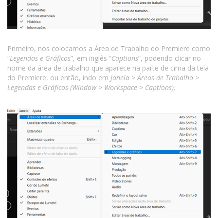
Primeiro, nós colocamos a Área de Trabalho do Premiere como
“
Legendas e Gráficos
”, em inglês “
Captions
”, podendo clicar no
nome da área de trabalho que aparece na parte de cima da tela
do Premiere, ou então, indo em
Janela > Áreas de Trabalho >
Legendas e Gráficos (Window > Workspace > Captions).