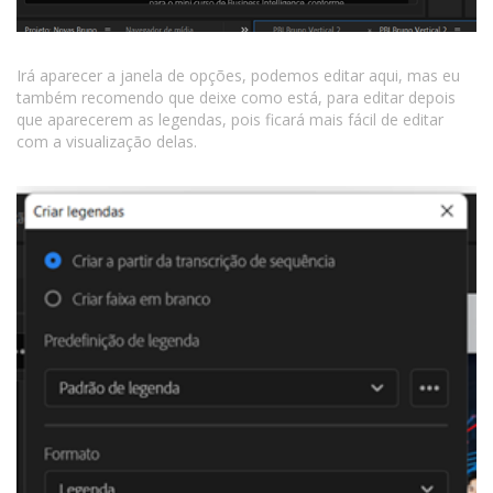
Irá aparecer a janela de opções, podemos editar aqui, mas eu
também recomendo que deixe como está, para editar depois
que aparecerem as legendas, pois ficará mais fácil de editar
com a visualização delas.