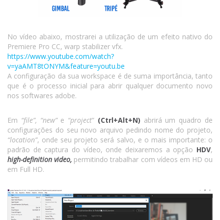
No vídeo abaixo, mostrarei a utilização de um efeito nativo do
Premiere Pro CC, warp stabilizer vfx.
https://www.youtube.com/watch?
v=yaAMT8tONYM&feature=youtu.be
A configuração da sua workspace é de suma importância, tanto
que é o processo inicial para abrir qualquer documento novo
nos softwares adobe.
Em
“file”, “new”
e
“project
”
(Ctrl+Alt+N)
abrirá um quadro de
configurações do seu novo arquivo pedindo nome do projeto,
“location”
, onde seu projeto será salvo, e o mais importante: o
padrão de captura do vídeo, onde deixaremos a opção
HDV
,
high-definition video,
permitindo trabalhar com vídeos em HD ou
em Full HD.