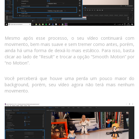
Mesmo após esse processo, o seu vídeo continuará com
movimento, bem mais suave e sem tremer como antes, porém,
ainda há uma forma de deixá-lo mais estático. Para isso, basta
clicar ao lado de “Result” e trocar a opção “Smooth Motion” por
“no Motion”.
Você perceberá que houve uma perda um pouco maior do
background, porém, seu vídeo agora não terá mais nenhum
movimento.