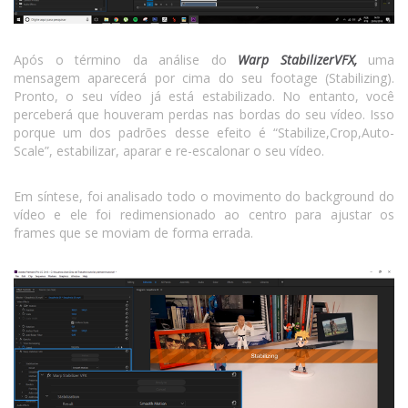
Após o término da análise do
Warp StabilizerVFX,
uma
mensagem aparecerá por cima do seu footage (Stabilizing).
Pronto, o seu vídeo já está estabilizado. No entanto, você
perceberá que houveram perdas nas bordas do seu vídeo. Isso
porque um dos padrões desse efeito é “Stabilize,Crop,Auto-
Scale”, estabilizar, aparar e re-escalonar o seu vídeo.
Em síntese, foi analisado todo o movimento do background do
vídeo e ele foi redimensionado ao centro para ajustar os
frames que se moviam de forma errada.