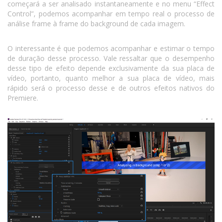
começará a ser analisado instantaneamente e no menu “Effect
Control”, podemos acompanhar em tempo real o processo de
análise frame à frame do background de cada imagem.
O interessante é que podemos acompanhar e estimar o tempo
de duração desse processo. Vale ressaltar que o desempenho
desse tipo de efeito depende exclusivamente da sua placa de
vídeo, portanto, quanto melhor a sua placa de vídeo, mais
rápido será o processo desse e de outros efeitos nativos do
Premiere.