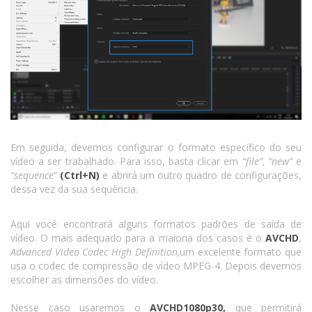
Em seguida, devemos configurar o formato específico do seu
vídeo a ser trabalhado. Para isso, basta clicar em
“file”, “new”
e
“sequence
”
(Ctrl+N)
e abrirá um outro quadro de configurações,
dessa vez da sua sequência.
Aqui você encontrará alguns formatos padrões de saída de
vídeo. O mais adequado para a maioria dos casos é o
AVCHD
,
Advanced Video Codec High Definition,
um excelente formato que
usa o codec de compressão de vídeo MPEG-4. Depois devemos
escolher as dimensões do vídeo.
Nesse caso usaremos o
AVCHD1080p30,
que permitirá