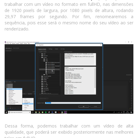
trabalhar com um vídeo no formato em fullHD, nas dimensões
de 1920 pixels de largura, por 1080 pixels de altura, rodando
29,97 frames por segundo. Por fim, renomearemos a
sequência, pois esse será o mesmo nome do seu vídeo ao ser
renderizado.
Dessa forma, podemos trabalhar com um vídeo de alta
qualidade, que poderá ser exibido posteriormente nas melhores