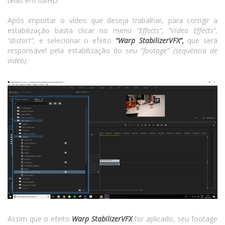
telas em fullHD.
Após importar o vídeo que deseja trabalhar, para corrigir a
estabilização basta clicar no menu
“Effects”, “Video Effects”,
“distort”,
e selecionar o efeito
“Warp StabilizerVFX”,
que será
responsável pela estabilização do seu
“footage” (sequência de
vídeo).
Assim que o efeito
Warp StabilizerVFX
for aplicado, seu footage