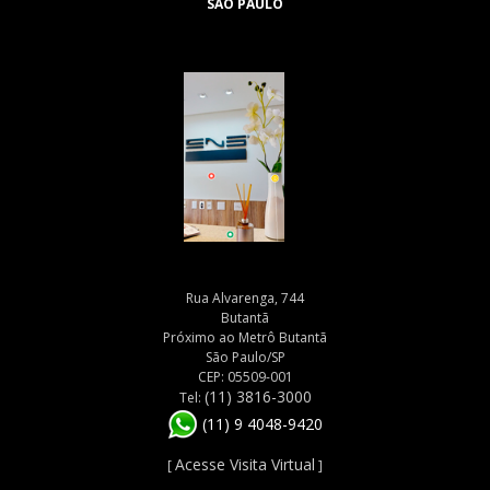
SÃO PAULO
Rua Alvarenga, 744
Butantã
Próximo ao Metrô Butantã
São Paulo/SP
CEP: 05509-001
(11) 3816-3000
Tel:
(11) 9 4048-9420
Acesse Visita Virtual
[
]