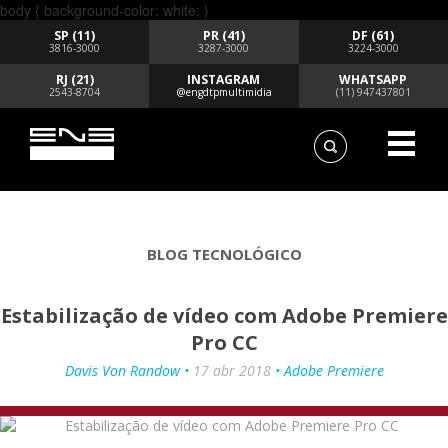
body { background-color: white; }
SP (11)
PR (41)
DF (61)
3816-3000
3287-3000
3224-3000
RJ (21)
INSTAGRAM
WHATSAPP
2543-8704
@engdtpmultimidia
(11) 947437801
BLOG TECNOLÓGICO
Estabilização de vídeo com Adobe Premiere
Pro CC
Davis Von Randow •
17 abr 2018
• Adobe Premiere