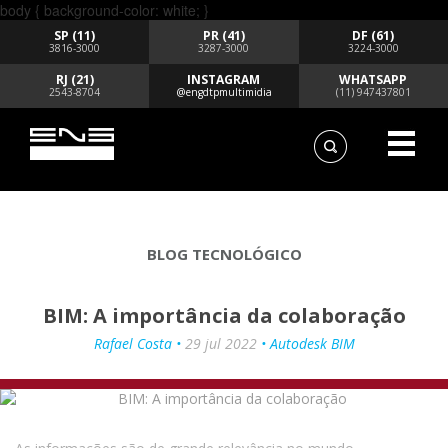
body { background-color: white; }
SP (11)
PR (41)
DF (61)
3816-3000
3287-3000
3224-3000
RJ (21)
INSTAGRAM
WHATSAPP
2543-8704
@engdtpmultimidia
(11) 947437801
BLOG TECNOLÓGICO
BIM: A importância da colaboração
Rafael Costa •
29 jul 2022
• Autodesk BIM