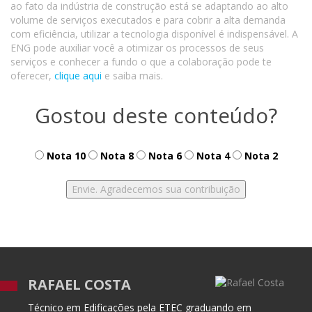
ao fato da indústria de construção está se adaptando ao alto
volume de serviços executados e para cobrir a alta demanda
com eficiência, utilizar a tecnologia disponível é indispensável. A
ENG pode auxiliar você a otimizar os processos de seus
serviços e conhecer a fundo o que a colaboração pode te
oferecer,
clique aqui
e saiba mais.
Gostou deste conteúdo?
Nota 10
Nota 8
Nota 6
Nota 4
Nota 2
RAFAEL COSTA
Técnico em Edificações pela ETEC graduando em