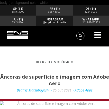
body { background-color: white; }
SP (11)
PR (41)
DF (61)
3816-3000
3287-3000
3224-3000
RJ (21)
INSTAGRAM
WHATSAPP
2543-8704
@engdtpmultimidia
(11) 947437801
BLOG TECNOLÓGICO
Âncoras de superfície e imagem com Adobe
Aero
Beatriz Matsubayashi •
25 out 2021
• Adobe Apps