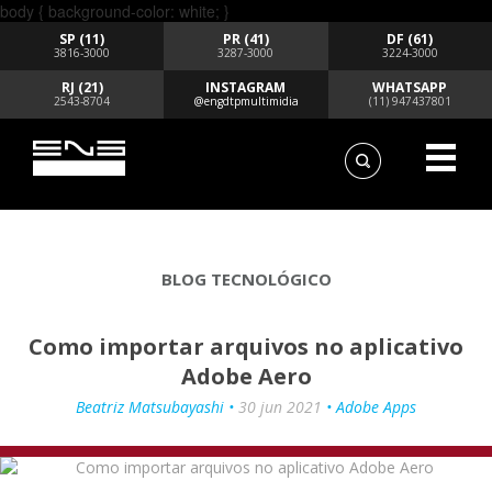
body { background-color: white; }
SP (11)
PR (41)
DF (61)
3816-3000
3287-3000
3224-3000
RJ (21)
INSTAGRAM
WHATSAPP
2543-8704
@engdtpmultimidia
(11) 947437801
BLOG TECNOLÓGICO
Como importar arquivos no aplicativo
Adobe Aero
Beatriz Matsubayashi •
30 jun 2021
• Adobe Apps