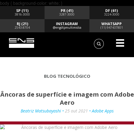
body { background-color: white; }
SP (11)
PR (41)
DF (61)
3816-3000
3287-3000
3224-3000
RJ (21)
INSTAGRAM
WHATSAPP
2543-8704
@engdtpmultimidia
(11) 947437801
BLOG TECNOLÓGICO
Âncoras de superfície e imagem com Adobe
Aero
Beatriz Matsubayashi •
25 out 2021
• Adobe Apps