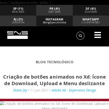
body { background-color: white; }
SP (11)
PR (41)
DF (61)
3816-3000
3287-3000
3224-3000
RJ (21)
INSTAGRAM
WHATSAPP
2543-8704
@engdtpmultimidia
(11) 947437801
BLOG TECNOLÓGICO
Criação de botões animados no Xd: Ícone
de Download, Upload e Menu deslizante
Diane Jey •
11 jun 2021
• Adobe Xd - Experience Design