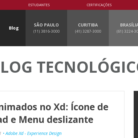
ESTUDANTES
CERTIFICAÇÕES
SÃO PAULO
CURITIBA
BRASÍLI
Blog
(11) 3816-3000
(41) 3287-3000
(61) 3224-3
LOG TECNOLÓGI
nimados no Xd: Ícone de
d e Menu deslizante
1
• Adobe Xd - Experience Design