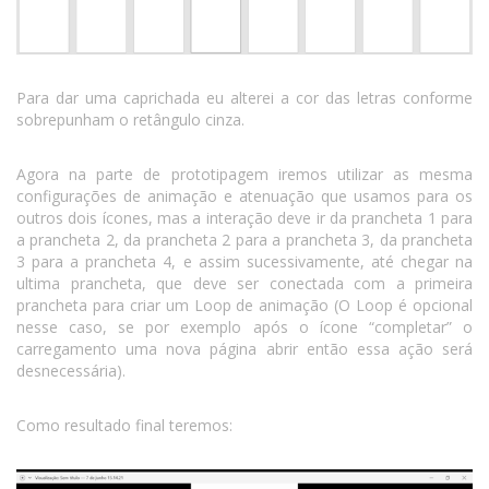
Para dar uma caprichada eu alterei a cor das letras conforme
sobrepunham o retângulo cinza.
Agora na parte de prototipagem iremos utilizar as mesma
configurações de animação e atenuação que usamos para os
outros dois ícones, mas a interação deve ir da prancheta 1 para
a prancheta 2, da prancheta 2 para a prancheta 3, da prancheta
3 para a prancheta 4, e assim sucessivamente, até chegar na
ultima prancheta, que deve ser conectada com a primeira
prancheta para criar um Loop de animação (O Loop é opcional
nesse caso, se por exemplo após o ícone “completar” o
carregamento uma nova página abrir então essa ação será
desnecessária).
Como resultado final teremos: