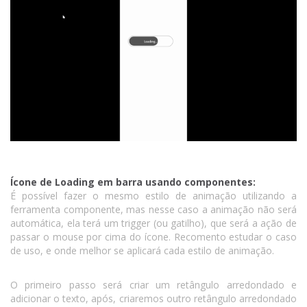
Ícone de Loading em barra usando componentes:
É possível fazer o mesmo estilo de animação utilizando a
ferramenta componente, mas nesse caso a animação não será
automática, ela terá um trigger (ou gatilho), que será a ação de
passar o mouse por cima do ícone. Recomento estudar o caso
de uso, e onde melhor se aplicará cada estilo de animação.
O primeiro passo será criar um retângulo arredondado e
adicionar o texto, após, criaremos outro retângulo arredondado