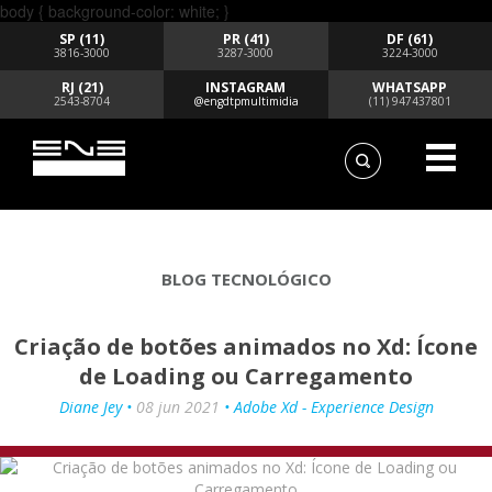
body { background-color: white; }
SP (11)
PR (41)
DF (61)
3816-3000
3287-3000
3224-3000
RJ (21)
INSTAGRAM
WHATSAPP
2543-8704
@engdtpmultimidia
(11) 947437801
BLOG TECNOLÓGICO
Criação de botões animados no Xd: Ícone
de Loading ou Carregamento
Diane Jey •
08 jun 2021
• Adobe Xd - Experience Design