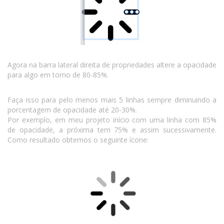
Agora na barra lateral direita de propriedades altere a opacidade
para algo em torno de 80-85%.
Faça isso para pelo menos mais 5 linhas sempre diminuindo a
porcentagem de opacidade até 20-30%.
Por exemplo, em meu projeto início com uma linha com 85%
de opacidade, a próxima tem 75% e assim sucessivamente.
Como resultado obtemos o seguinte ícone: