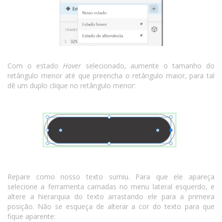
Com o estado
Hover
selecionado, aumente o tamanho do
retângulo menor até que preencha o retângulo maior, para tal
dê um duplo clique no retângulo menor:
Repare como nosso texto sumiu. Para que ele apareça
selecione a ferramenta camadas no menu lateral esquerdo, e
altere a hierarquia do texto arrastando ele para a primeira
posição. Não se esqueça de alterar a cor do texto para que
fique aparente: