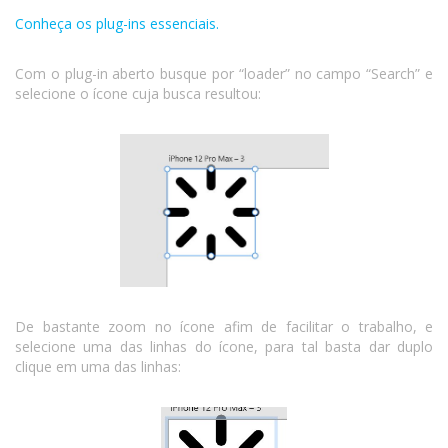
Conheça os plug-ins essenciais.
Com o plug-in aberto busque por “loader” no campo “Search” e
selecione o ícone cuja busca resultou:
De bastante zoom no ícone afim de facilitar o trabalho, e
selecione uma das linhas do ícone, para tal basta dar duplo
clique em uma das linhas: