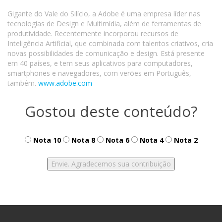
Gigante do Vale do Silício, a Adobe é uma empresa líder nas
tecnologias de Design e Multimídia, além de ferramentas de
produtividade. Recentemente incorporou recursos de
Inteligência Artificial, que combinada com talentos criativos, cria
novas possibilidades de comunicação e design. Está presente
em 40 países, e tem seus aplicativos para computadores,
smartphones e navegadores, com verões em Português,
também.
www.adobe.com
Gostou deste conteúdo?
Nota 10
Nota 8
Nota 6
Nota 4
Nota 2