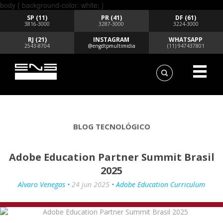
body { background-color: white; }
SP (11)
PR (41)
DF (61)
3816-3000
3287-3000
3224-3000
RJ (21)
INSTAGRAM
WHATSAPP
2543-8704
@engdtpmultimidia
(11) 947437801
BLOG TECNOLÓGICO
Adobe Education Partner Summit Brasil
2025
Alvaro Venegas •
24 jun 2025
• Adobe Education Curriculum