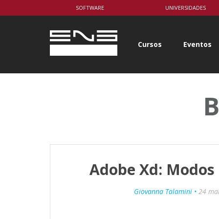
body { background-color: white; }
SOFTWARE
UNIVERSIDADES
Cursos
Eventos
B
Adobe Xd: Modos
Giovanna Talamini •
24 ma