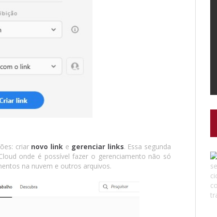
ões: criar
novo link
e
gerenciar links
. Essa segunda
 Cloud onde é possível fazer o gerenciamento não só
umentos na nuvem e outros arquivos.