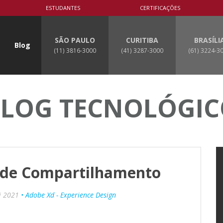
ESTUDANTES
CERTIFICAÇÕES
SÃO PAULO
CURITIBA
BRASÍLI
Blog
(11) 3816-3000
(41) 3287-3000
(61) 3224-3
LOG TECNOLÓGI
 de Compartilhamento
i 2021
• Adobe Xd - Experience Design