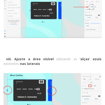
viii.
Ajuste a área visível
utilizando as
‘alças’ azuis
existentes
nas laterais
.