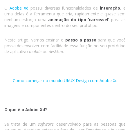
O
Adobe Xd
possui diversas funcionalidades de
interação
, e
uma delas é a ferramenta que cria, rapidamente e quase sem
nenhum esforço uma
animação do tipo ‘carrossel’
para as
imagens e componentes dentro do seu protótipo.
Neste artigo, vamos ensinar o
passo a passo
para que você
possa desenvolver com facilidade essa função no seu protótipo
de aplicativo
mobile
ou
desktop
.
Como começar no mundo UI/UX Design com Adobe Xd
O que é o Adobe Xd?
Se trata de um
software
desenvolvido para as pessoas que
atuam ou desejam entrar na área de User Experience e buscam