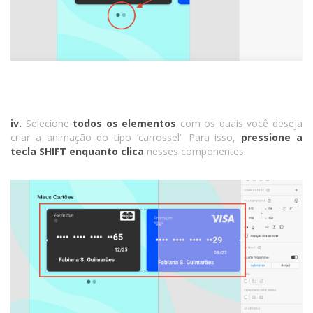
iv.
Selecione
todos os elementos
com os quais você deseja
criar a animação do tipo ‘carrossel’. Para isso,
pressione a
tecla SHIFT enquanto clica
nesses componentes.