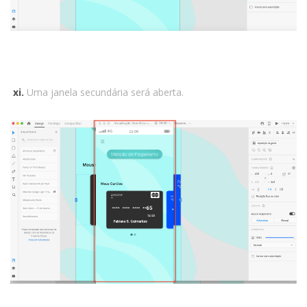
xi.
Uma janela secundária será aberta.