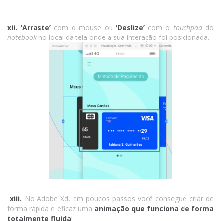
xii. ’Arraste’
com o mouse ou
‘Deslize’
com o
touchpad
do
notebook
no local da tela onde a sua interação foi posicionada.
xiii.
No Adobe Xd, em poucos passos você consegue criar de
forma rápida e eficaz uma
animação que funciona de forma
totalmente fluida
!