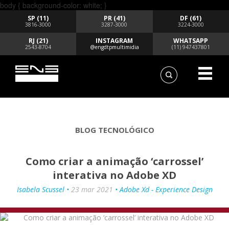
body { background-color: white; }
SP (11)
PR (41)
DF (61)
3816-3000
3287-3000
3224-3000
RJ (21)
INSTAGRAM
WHATSAPP
2543-8704
@engdtpmultimidia
(11) 947437801
BLOG TECNOLÓGICO
Como criar a animação ‘carrossel’
interativa no Adobe XD
Isabela Scussel •
23 mar 2021
• Adobe Xd - Experience Design