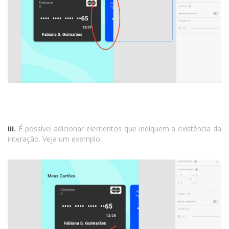
iii.
É possível adicionar elementos que indiquem a existência da
interação. Veja um exemplo: