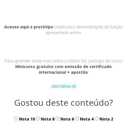
Acesse
aqui
o protótipo
criado para demonstração da função
apresentada acima.
Para aprender ainda mais sobre o Adobe XD, participe do nosso
Minicurso gratuito com emissão de certificado
internacional + apostila
!
INSCREVA-SE
Gostou deste conteúdo?
Nota 10
Nota 8
Nota 6
Nota 4
Nota 2