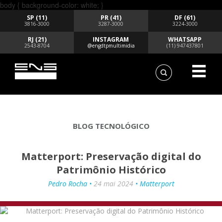
body { background-color: white; }
SP (11)
PR (41)
DF (61)
3816-3000
3287-3000
3224-3000
RJ (21)
INSTAGRAM
WHATSAPP
2543-8704
@engdtpmultimidia
(11) 947437801
BLOG TECNOLÓGICO
Matterport: Preservação digital do
Patrimônio Histórico
Pedro Rocha •
24 mai 2024
• Matterport