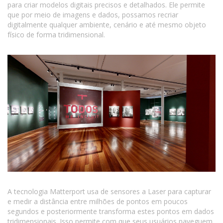
para criar modelos digitais precisos e detalhados. Ele permite
que por meio de imagens e dados, possamos recriar
digitalmente qualquer ambiente, cenário e até mesmo objeto
físico de forma tridimensional.
A tecnologia Matterport usa de sensores a Laser para capturar
e medir a distância entre milhões de pontos em poucos
segundos e posteriormente transforma estes pontos em dados
tridimensionais. Isso permite com que seus usuários naveguem