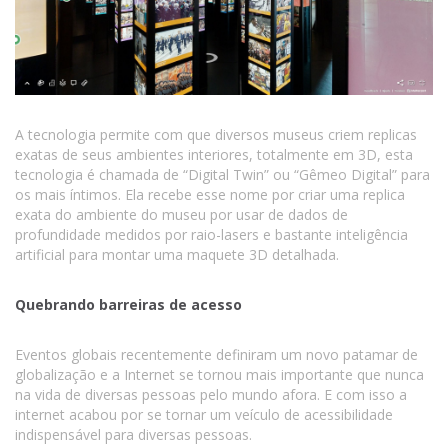
A tecnologia permite com que diversos museus criem replicas
exatas de seus ambientes interiores, totalmente em 3D, esta
tecnologia é chamada de “Digital Twin” ou “Gêmeo Digital” para
os mais íntimos. Ela recebe esse nome por criar uma replica
exata do ambiente do museu por usar de dados de
profundidade medidos por raio-lasers e bastante inteligência
artificial para montar uma maquete 3D detalhada.
Quebrando barreiras de acesso
Eventos globais recentemente definiram um novo patamar de
globalização e a Internet se tornou mais importante que nunca
na vida de diversas pessoas pelo mundo afora. E com isso a
internet acabou por se tornar um veículo de acessibilidade
indispensável para diversas pessoas.