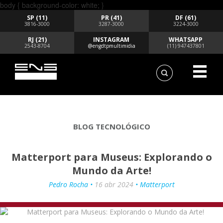
body { background-color: white; }
SP (11)
PR (41)
DF (61)
3816-3000
3287-3000
3224-3000
RJ (21)
INSTAGRAM
WHATSAPP
2543-8704
@engdtpmultimidia
(11) 947437801
BLOG TECNOLÓGICO
Matterport para Museus: Explorando o
Mundo da Arte!
Pedro Rocha •
16 abr 2024
• Matterport