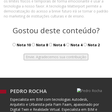
os limites físicos e temporais de forma emocionante e usar a
tecnologia a nosso favor. A tecnologia Matterport permite a
democratização do acesso a breve futuro irá se tornar o padrão
no marketing de instituições culturais e de ensino.
Gostou deste conteúdo?
Nota 10
Nota 8
Nota 6
Nota 4
Nota 2
PEDRO ROCHA
Especialista em BIM com tecnologias Autodesk,
Arquiteto e Urbanista pela Fiam Faam, apaixonado por
Digital Twin e Realidade Virtual. Especialista em BIM e