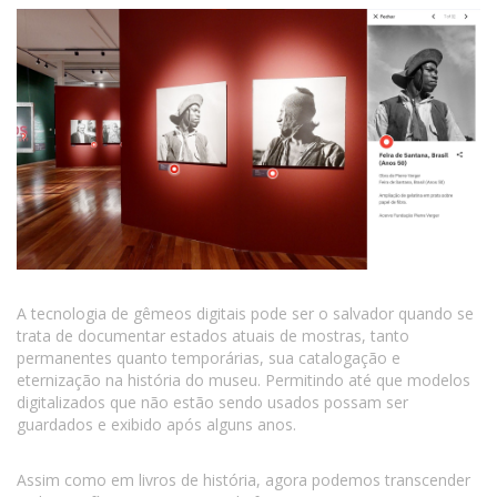
A tecnologia de gêmeos digitais pode ser o salvador quando se
trata de documentar estados atuais de mostras, tanto
permanentes quanto temporárias, sua catalogação e
eternização na história do museu. Permitindo até que modelos
digitalizados que não estão sendo usados possam ser
guardados e exibido após alguns anos.
Assim como em livros de história, agora podemos transcender