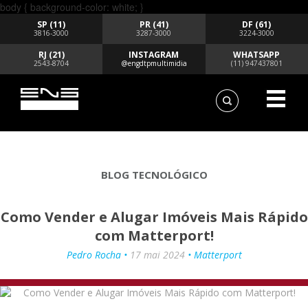
body { background-color: white; }
SP (11)
PR (41)
DF (61)
3816-3000
3287-3000
3224-3000
RJ (21)
INSTAGRAM
WHATSAPP
2543-8704
@engdtpmultimidia
(11) 947437801
BLOG TECNOLÓGICO
Como Vender e Alugar Imóveis Mais Rápido
com Matterport!
Pedro Rocha •
17 mai 2024
• Matterport