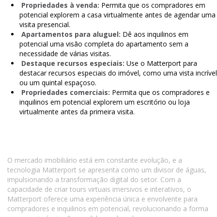
Propriedades à venda:
Permita que os compradores em
potencial explorem a casa virtualmente antes de agendar uma
visita presencial.
Apartamentos para aluguel:
Dê aos inquilinos em
potencial uma visão completa do apartamento sem a
necessidade de várias visitas.
Destaque recursos especiais:
Use o Matterport para
destacar recursos especiais do imóvel, como uma vista incrível
ou um quintal espaçoso.
Propriedades comerciais:
Permita que os compradores e
inquilinos em potencial explorem um escritório ou loja
virtualmente antes da primeira visita.
O mercado imobiliário está em constante evolução, e a
tecnologia Matterport se apresenta como um divisor de águas,
impulsionando a transformação digital do setor. Com a
capacidade de criar tours virtuais imersivos e interativos, o
Matterport oferece uma experiência única e envolvente para
compradores e inquilinos em potencial, revolucionando a forma