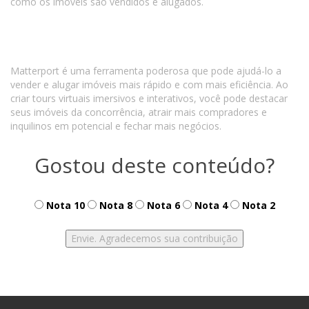
como os imóveis são vendidos e alugados.
Matterport é uma ferramenta poderosa que pode ajudá-lo a
vender e alugar imóveis mais rápido e com mais eficiência. Ao
criar tours virtuais imersivos e interativos, você pode destacar
seus imóveis da concorrência, atrair mais compradores e
inquilinos em potencial e fechar mais negócios.
Gostou deste conteúdo?
Nota 10
Nota 8
Nota 6
Nota 4
Nota 2