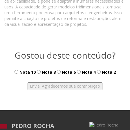
de aplicabilidade, e pode se adaptar a inúmeras necessidades e
usos. A capacidade de gerar modelos tridimensionais torna-se
uma ferramenta poderosa para arquitetos e engenheiros. Isso
permite a criação de projetos de reforma e restauração, além
da visualização e apresentação de projetos.
Gostou deste conteúdo?
Nota 10
Nota 8
Nota 6
Nota 4
Nota 2
PEDRO ROCHA