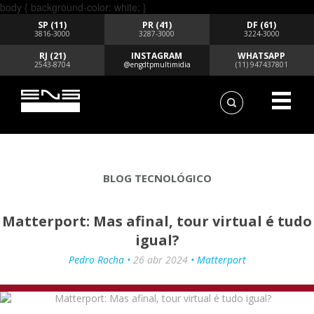
body { background-color: white; }
SP (11)
PR (41)
DF (61)
3816-3000
3287-3000
3224-3000
RJ (21)
INSTAGRAM
WHATSAPP
2543-8704
@engdtpmultimidia
(11) 947437801
BLOG TECNOLÓGICO
Matterport: Mas afinal, tour virtual é tudo
igual?
Pedro Rocha •
26 abr 2024
• Matterport