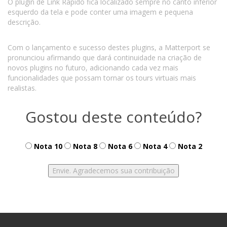
O plugin de Link Rápido fica localizado sempre no canto inferior
esquerdo da tela e pode conter uma imagem e pequena
descrição.
Com o lançamento e sucesso destes plugins, a Matterport se
pronunciou afirmando que dará continuidade na criação de
novos plugins no futuro, adicionando cada vez mais
funcionalidades que possam tornar os tours virtuais mais
realistas.
Gostou deste conteúdo?
Nota 10
Nota 8
Nota 6
Nota 4
Nota 2