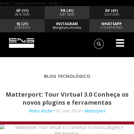
body { background-color: white; }
SP (11)
PR (41)
DF (61)
3816-3000
3287-3000
3224-3000
RJ (21)
INSTAGRAM
WHATSAPP
2543-8704
@engdtpmultimidia
(11) 947437801
BLOG TECNOLÓGICO
Matterport: Tour Virtual 3.0 Conheça os
novos plugins e ferramentas
Pedro Rocha •
07 mar 2024
• Matterport