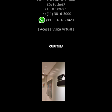
Próximo ao Metrô Butantã
São Paulo/SP
CEP: 05509-001
(11) 3816-3000
Tel:
(11) 9 4048-9420
Acesse Visita Virtual
[
]
CURITIBA