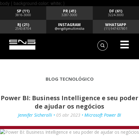
body { background-color: white; }
SP (11)
PR (41)
DF (61)
3816-3000
3287-3000
3224-3000
RJ (21)
INSTAGRAM
WHATSAPP
2543-8704
@engdtpmultimidia
(11) 947437801
BLOG TECNOLÓGICO
Power BI: Business Intelligence e seu poder
de ajudar os negócios
Jennifer Sicherolli •
05 abr 2023
• Microsoft Power BI