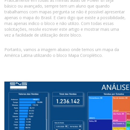
Praticamente em todas as minhas aulas de Power BI seja
básico ou avançado, sempre tem um aluno que quando
trabalhamos com mapas pergunta se não é possível apresentar
apenas o mapa do Brasil. E claro digo que existe a possibilidade,
mas apenas indico o bloco e não utilizo. Com todas essas
solicitações, resolvi escrever este artigo e mostrar mais uma
vez a facilidade de utilização deste bloco.
Portanto, vamos a imagem abaixo onde temos um mapa da
América Latina utilizando o bloco Mapa Coroplético.