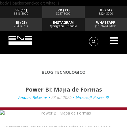
body { background-color: white; }
SP (11)
PR (41)
DF (61)
3816-3000
3287-3000
3224-3000
RJ (21)
INSTAGRAM
WHATSAPP
2543-8704
@engdtpmultimidia
(11) 947437801
BLOG TECNOLÓGICO
Power BI: Mapa de Formas
Amauri Bekesius •
23 jul 2025
• Microsoft Power BI