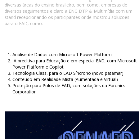
diversas áreas do ensino brasileiro, bem como, empresas de
diversos seguimentos e claro a ENG DTP & Multimídia com um
stand recepcionando os participantes onde mostrou soluções
para o EAD, como:
Análise de Dados com Microsoft Power Platform
IA preditiva para Educação e em especial EAD, com Microsoft
Power Platform e Copilot
Tecnologia Class, para o EAD Síncrono (novo patamar)
Conteúdo em Realidade Mista (Aumentada e Virtual)
Proteção para Polos de EAD, com soluções da Faronics
Corporation