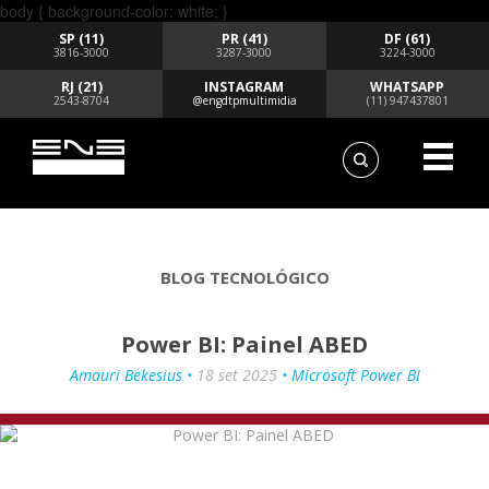
body { background-color: white; }
SP (11)
PR (41)
DF (61)
3816-3000
3287-3000
3224-3000
RJ (21)
INSTAGRAM
WHATSAPP
2543-8704
@engdtpmultimidia
(11) 947437801
BLOG TECNOLÓGICO
Power BI: Painel ABED
Amauri Bekesius •
18 set 2025
• Microsoft Power BI