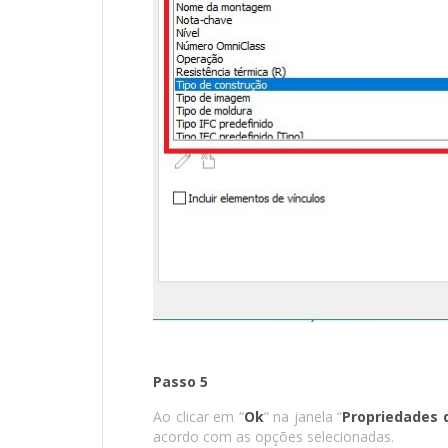
Passo 5
Ao clicar em “
Ok
” na janela “
Propriedades 
acordo com as opções selecionadas.