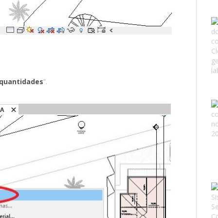
/quantidades
”.