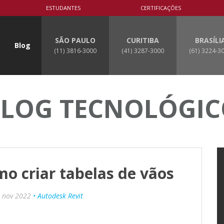
ESTUDANTES
CERTIFICAÇÕES
SÃO PAULO
CURITIBA
BRASÍLI
Blog
(11) 3816-3000
(41) 3287-3000
(61) 3224-3
LOG TECNOLÓGI
o criar tabelas de vãos
 nov 2022
• Autodesk Revit