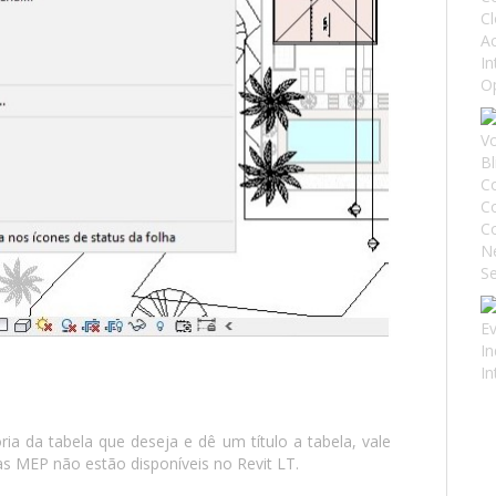
ria da tabela que deseja e dê um título a tabela, vale
as MEP não estão disponíveis no Revit LT.