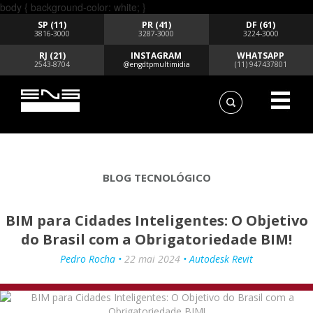
body { background-color: white; }
SP (11)
PR (41)
DF (61)
3816-3000
3287-3000
3224-3000
RJ (21)
INSTAGRAM
WHATSAPP
2543-8704
@engdtpmultimidia
(11) 947437801
BLOG TECNOLÓGICO
BIM para Cidades Inteligentes: O Objetivo
do Brasil com a Obrigatoriedade BIM!
Pedro Rocha •
22 mai 2024
• Autodesk Revit