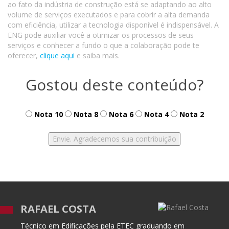
ao fato da indústria de construção está se adaptando ao alto
volume de serviços executados e para cobrir a alta demanda
com eficiência, utilizar a tecnologia disponível é indispensável. A
ENG pode auxiliar você a otimizar os processos de seus
serviços e conhecer a fundo o que a colaboração pode te
oferecer,
clique aqui
e saiba mais.
Gostou deste conteúdo?
Nota 10
Nota 8
Nota 6
Nota 4
Nota 2
RAFAEL COSTA
Técnico em Edificações pela ETEC graduando em