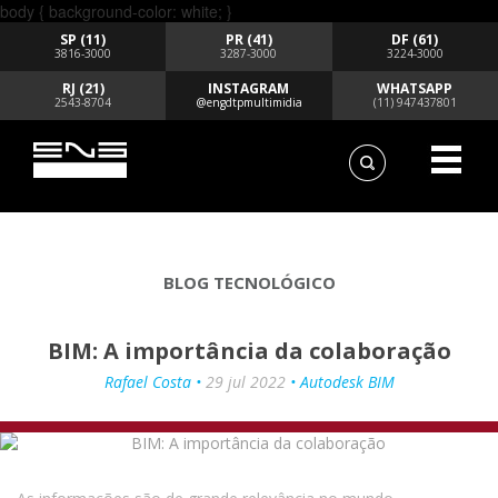
body { background-color: white; }
SP (11)
PR (41)
DF (61)
3816-3000
3287-3000
3224-3000
RJ (21)
INSTAGRAM
WHATSAPP
2543-8704
@engdtpmultimidia
(11) 947437801
BLOG TECNOLÓGICO
BIM: A importância da colaboração
Rafael Costa •
29 jul 2022
• Autodesk BIM