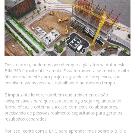
Dessa forma, podemos perceber que a plataforma Autodesk
BIM 360 é muito útil e ampla. Essa ferramenta se mostra muito
útil principalmente para projetos grandes e complexos, que
envolvem várias pessoas trabalhando ao mesmo tempo.
É importante lembrar também que treinamentos são
indispensáveis para que essa tecnologia seja implantada de
forma eficaz e obtenha sucesso com seus colaboradores,
precisando de pessoas realmente capacitadas para gerar os
resultados esperados.
Por isso, conte com a ENG para aprender mais sobre o BIM e