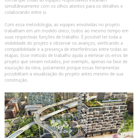
simultâneamente com os olhos atentos para os detalhes e
colaborando entre si.
Com essa metodologia, as equipes envolvidas no projeto
trabalham em um modelo único, todos ao mesmo tempo em
suas respectivas funções de trabalho. É possível ter toda a
visibilidade do projeto e observar os avanços, verificando a
compatibilidade e a presença de interferências entre todas as
etapas. Esse método de trabalho ajuda a eliminar os erros de
projeto que seriam notados, por exemplo, apenas na fase de
exucução da obra, justamente porque essas ferramentas
possibilitam a visualização do projeto antes mesmo de sua
construção.