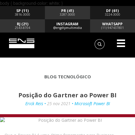
body { background-color: white; }
SP (11)
PR (41)
DF (61)
3816-3000
3287-3000
3224-3000
RJ (21)
INSTAGRAM
WHATSAPP
2543-8704
@engdtpmultimidia
(11) 947437801
BLOG TECNOLÓGICO
Posição do Gartner ao Power BI
Erick Reis •
25 nov 2021
• Microsoft Power BI