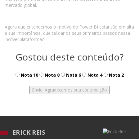
mercado global.
Agora que entendemos o motivo do Power BI estar tão em alta
e sua importância, que tal dar os seus primeiros passos nessa
incrível plataforma?
Gostou deste conteúdo?
Nota 10
Nota 8
Nota 6
Nota 4
Nota 2
ERICK REIS