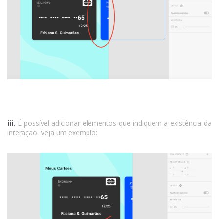
iii.
É possível adicionar elementos que indiquem a existência da
interação. Veja um exemplo: