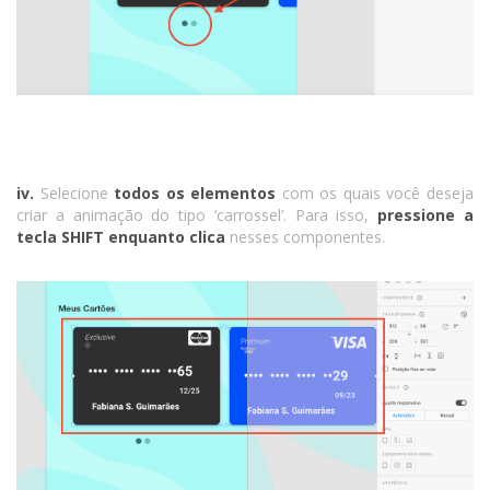
iv.
Selecione
todos os elementos
com os quais você deseja
criar a animação do tipo ‘carrossel’. Para isso,
pressione a
tecla SHIFT enquanto clica
nesses componentes.