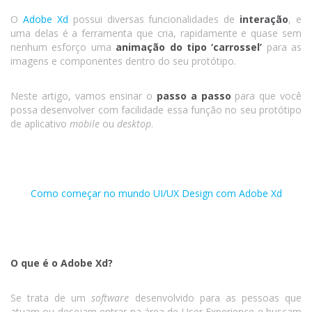
O
Adobe Xd
possui diversas funcionalidades de
interação
, e
uma delas é a ferramenta que cria, rapidamente e quase sem
nenhum esforço uma
animação do tipo ‘carrossel’
para as
imagens e componentes dentro do seu protótipo.
Neste artigo, vamos ensinar o
passo a passo
para que você
possa desenvolver com facilidade essa função no seu protótipo
de aplicativo
mobile
ou
desktop
.
Como começar no mundo UI/UX Design com Adobe Xd
O que é o Adobe Xd?
Se trata de um
software
desenvolvido para as pessoas que
atuam ou desejam entrar na área de User Experience e buscam