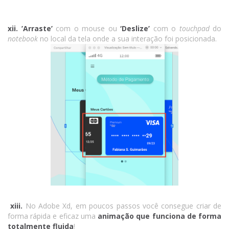
xii. ’Arraste’
com o mouse ou
‘Deslize’
com o
touchpad
do
notebook
no local da tela onde a sua interação foi posicionada.
xiii.
No Adobe Xd, em poucos passos você consegue criar de
forma rápida e eficaz uma
animação que funciona de forma
totalmente fluida
!