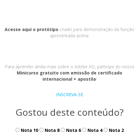
Acesse
aqui
o protótipo
criado para demonstração da função
apresentada acima.
Para aprender ainda mais sobre o Adobe XD, participe do nosso
Minicurso gratuito com emissão de certificado
internacional + apostila
!
INSCREVA-SE
Gostou deste conteúdo?
Nota 10
Nota 8
Nota 6
Nota 4
Nota 2