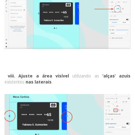
viii.
Ajuste a área visível
utilizando as
‘alças’ azuis
existentes
nas laterais
.