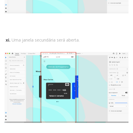
xi.
Uma janela secundária será aberta.