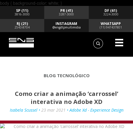
body { background-color: white; }
SP (11)
PR (41)
DF (61)
3816-3000
3287-3000
3224-3000
RJ (21)
INSTAGRAM
WHATSAPP
2543-8704
@engdtpmultimidia
(11) 947437801
BLOG TECNOLÓGICO
Como criar a animação ‘carrossel’
interativa no Adobe XD
Isabela Scussel •
23 mar 2021
• Adobe Xd - Experience Design