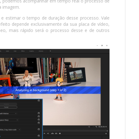
l”, podemos acompanhar em tempo real o processo de
da imagem.
e estimar o tempo de duração desse processo. Vale
feito depende exclusivamente da sua placa de vídeo,
deo, mais rápido será o processo desse e de outros