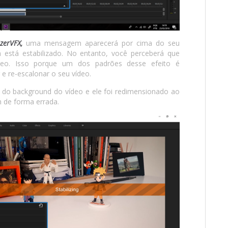
izerVFX,
uma mensagem aparecerá por cima do seu
já está estabilizado. No entanto, você perceberá que
eo. Isso porque um dos padrões desse efeito é
r e re-escalonar o seu vídeo.
 do background do vídeo e ele foi redimensionado ao
 de forma errada.