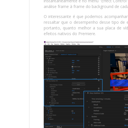
instantaneamente e no menu “Effect Contro
análise frame à frame do background de ca
O interessante é que podemos acompanhar 
ressaltar que o desempenho desse tipo de e
portanto, quanto melhor a sua placa de ví
efeitos nativos do Premiere.