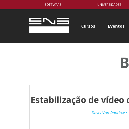
body { background-color: white; }
SOFTWARE
UNIVERSIDADES
Cursos
Eventos
B
Estabilização de vídeo
Davis Von Randow •