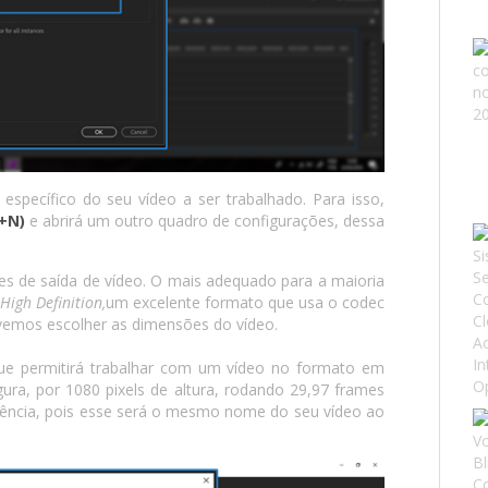
specífico do seu vídeo a ser trabalhado. Para isso,
l+N)
e abrirá um outro quadro de configurações, dessa
es de saída de vídeo. O mais adequado para a maioria
igh Definition,
um excelente formato que usa o codec
emos escolher as dimensões do vídeo.
ue permitirá trabalhar com um vídeo no formato em
gura, por 1080 pixels de altura, rodando 29,97 frames
ência, pois esse será o mesmo nome do seu vídeo ao