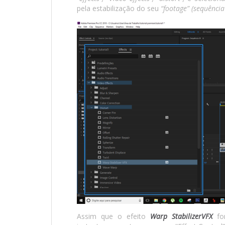
pela estabilização do seu
“footage” (sequência
Assim que o efeito
Warp StabilizerVFX
fo