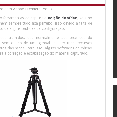
do ferramentas de captura e
edição de vídeo
, seja no
nem sempre tudo fica perfeito, isso devido a falta de
o de alguns padrões de configuração.
eos tremidos, que normalmente acontece quando
 sem o uso de um “gimbal” ou um tripé, recursos
ntos das mãos. Para isso, alguns softwares de edição
ra a correção e estabilização do material capturado.