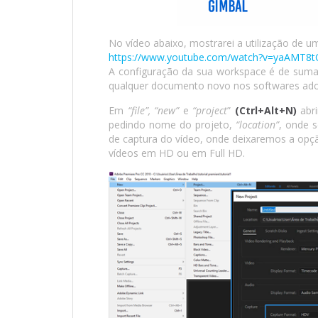
No vídeo abaixo, mostrarei a utilização de um
https://www.youtube.com/watch?v=yaAMT8
A configuração da sua workspace é de suma i
qualquer documento novo nos softwares ad
Em
“file”, “new”
e
“project
”
(Ctrl+Alt+N)
abri
pedindo nome do projeto,
“location”
, onde s
de captura do vídeo, onde deixaremos a opç
vídeos em HD ou em Full HD.