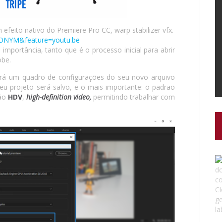
 efeito nativo do Premiere Pro CC, warp stabilizer vfx.
tONYM&feature=youtu.be
mportância, tanto que é o processo inicial para abrir
obe.
rá um quadro de configurações do seu novo arquivo
eu projeto será salvo, e o mais importante: o padrão
ão
HDV
,
high-definition video,
permitindo trabalhar com