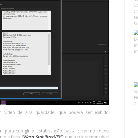
vídeo de alta qualidade, que poderá ser exibido
.
, para corrigir a estabilização basta clicar no menu
r o efeito
“Warp StabilizerVFX”,
que será responsável