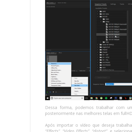
Dessa forma, podemos trabalhar com um 
posteriormente nas melhores telas em fullHD
Após importar o vídeo que deseja trabalhar
“Effects”, “Video Effects”, “distort”,
e seleciona