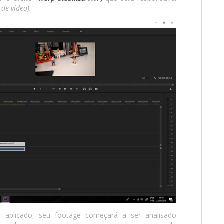
 de vídeo).
r aplicado, seu footage começará a ser analisado