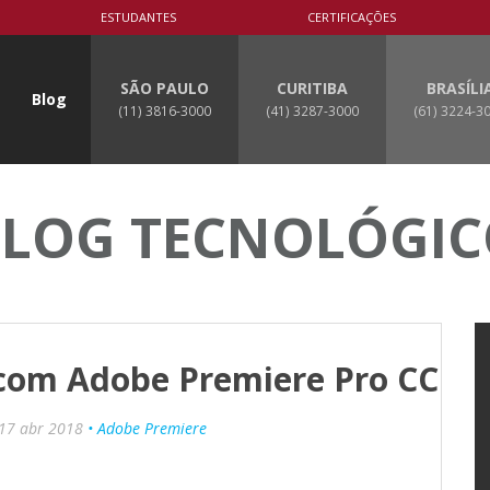
ESTUDANTES
CERTIFICAÇÕES
SÃO PAULO
CURITIBA
BRASÍLI
Blog
(11) 3816-3000
(41) 3287-3000
(61) 3224-3
LOG TECNOLÓGI
 com Adobe Premiere Pro CC
17 abr 2018
• Adobe Premiere