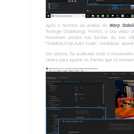
Após o término da análise do
Warp Stabil
footage (Stabilizing). Pronto, o seu vídeo 
houveram perdas nas bordas do seu víd
“Stabilize,Crop,Auto-Scale”, estabilizar, apara
Em síntese, foi analisado todo o movimento
centro para ajustar os frames que se moviam