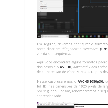
Em seguida, devemos configurar o formato e
basta clicar em
“file”, “new”
e
“sequence
”
(Ctr
vez da sua sequência.
Aqui você encontrará alguns formatos padrõ
dos casos é o
AVCHD
,
Advanced Video Codec H
de compressão de vídeo MPEG-4. Depois dev
Nesse caso usaremos o
AVCHD1080p30,
q
fullHD, nas dimensões de 1920 pixels de lar
por segundo. Por fim, renomearemos a sequ
ser renderizado.