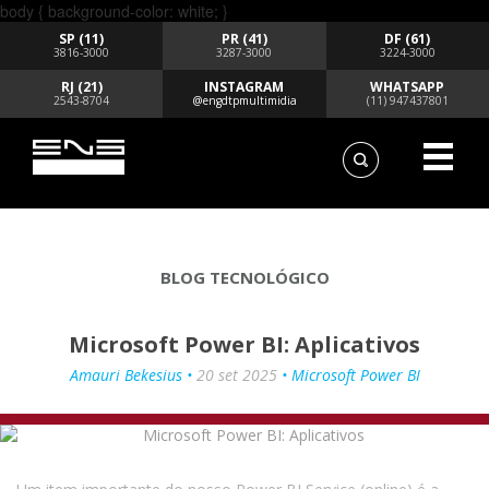
body { background-color: white; }
SP (11)
PR (41)
DF (61)
3816-3000
3287-3000
3224-3000
RJ (21)
INSTAGRAM
WHATSAPP
2543-8704
@engdtpmultimidia
(11) 947437801
BLOG TECNOLÓGICO
Microsoft Power BI: Aplicativos
Amauri Bekesius •
20 set 2025
• Microsoft Power BI