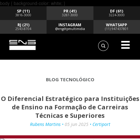
body { background-color: white; }
SP (11)
PR (41)
DF (61)
3816-3000
3287-3000
3224-3000
RJ (21)
INSTAGRAM
WHATSAPP
2543-8704
@engdtpmultimidia
(11) 947437801
BLOG TECNOLÓGICO
O Diferencial Estratégico para Instituições
de Ensino na Formação de Carreiras
Técnicas e Superiores
Rubens Martins •
05 jun 2025
• Certiport