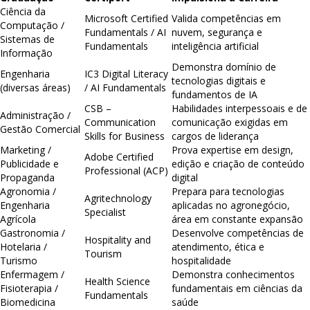
Ciência da
Microsoft Certified
Valida competências em
Computação /
Fundamentals / AI
nuvem, segurança e
Sistemas de
Fundamentals
inteligência artificial
Informação
Demonstra domínio de
Engenharia
IC3 Digital Literacy
tecnologias digitais e
(diversas áreas)
/ AI Fundamentals
fundamentos de IA
CSB –
Habilidades interpessoais e de
Administração /
Communication
comunicação exigidas em
Gestão Comercial
Skills for Business
cargos de liderança
Marketing /
Prova expertise em design,
Adobe Certified
Publicidade e
edição e criação de conteúdo
Professional (ACP)
Propaganda
digital
Agronomia /
Prepara para tecnologias
Agritechnology
Engenharia
aplicadas no agronegócio,
Specialist
Agrícola
área em constante expansão
Gastronomia /
Desenvolve competências de
Hospitality and
Hotelaria /
atendimento, ética e
Tourism
Turismo
hospitalidade
Enfermagem /
Demonstra conhecimentos
Health Science
Fisioterapia /
fundamentais em ciências da
Fundamentals
Biomedicina
saúde