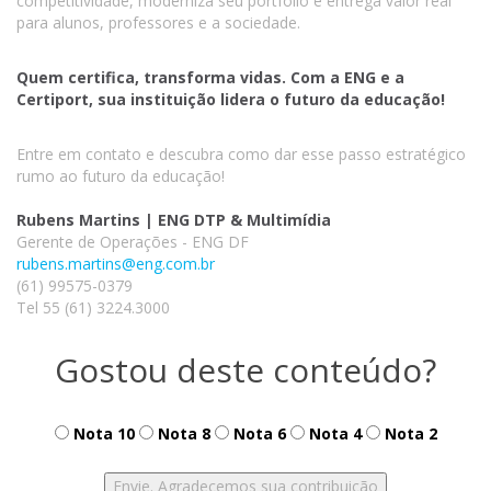
competitividade, moderniza seu portfólio e entrega valor real
para alunos, professores e a sociedade.
Quem certifica, transforma vidas. Com a ENG e a
Certiport, sua instituição lidera o futuro da educação!
Entre em contato e descubra como dar esse passo estratégico
rumo ao futuro da educação!
Rubens Martins | ENG DTP & Multimídia
Gerente de Operações - ENG DF
rubens.martins@eng.com.br
(61) 99575-0379
Tel 55 (61) 3224.3000
Gostou deste conteúdo?
Nota 10
Nota 8
Nota 6
Nota 4
Nota 2