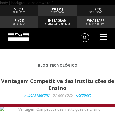
body { background-color: white; }
SP (11)
PR (41)
DF (61)
3816-3000
3287-3000
3224-3000
RJ (21)
INSTAGRAM
WHATSAPP
2543-8704
@engdtpmultimidia
(11) 947437801
BLOG TECNOLÓGICO
Vantagem Competitiva das Instituições de
Ensino
Rubens Martins •
07 abr 2025
• Certiport