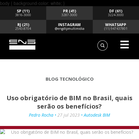
body { background-color: white; }
SP (11)
PR (41)
DF (61)
3816-3000
3287-3000
3224-3000
RJ (21)
INSTAGRAM
WHATSAPP
2543-8704
@engdtpmultimidia
(11) 947437801
BLOG TECNOLÓGICO
Uso obrigatório de BIM no Brasil, quais
serão os benefícios?
Pedro Rocha •
27 jul 2023
• Autodesk BIM