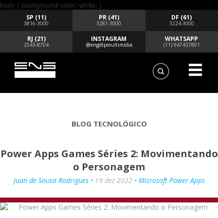
body { background-color: white; }
SP (11)
PR (41)
DF (61)
3816-3000
3287-3000
3224-3000
RJ (21)
INSTAGRAM
WHATSAPP
2543-8704
@engdtpmultimidia
(11) 947437801
BLOG TECNOLÓGICO
Power Apps Games Séries 2: Movimentando
o Personagem
Juan de Sousa Rodrigues •
19 dez 2022
• Microsoft Power Apps