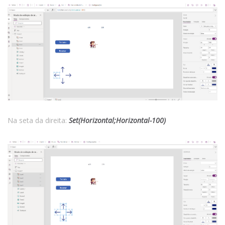
Na seta da direita:
Set(Horizontal;Horizontal-100)