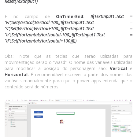
Reset(TextInput1)
E no campo de
OnTimerEnd
:
If(TextInput1.Text =
"w";Set(Vertical;Vertical-100);If(TextInput1.Text =
"s";Set(Vertical;Vertical+100);If(TextInput1.Text =
"a";Set(Horizontal;Horizontal-100);If(TextInput1.Text =
"d";Set(Horizontal;Horizontal+100)))))
Obs.: Note que as teclas que serão utilizadas para
movimentação serão o “wasd”. O nome das variáveis utilizadas
para modificar a posição do personagem são:
Vertical
e
Horizontal.
É recomendável escrever a parte dos nomes das
variáveis manualmente para que o power apps entenda que o
conteúdo será de números.