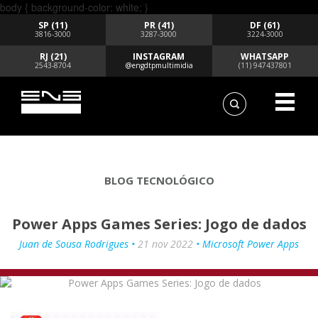
body { background-color: white; }
SP (11)
PR (41)
DF (61)
3816-3000
3287-3000
3224-3000
RJ (21)
INSTAGRAM
WHATSAPP
2543-8704
@engdtpmultimidia
(11) 947437801
BLOG TECNOLÓGICO
Power Apps Games Series: Jogo de dados
Juan de Sousa Rodrigues •
21 nov 2022
• Microsoft Power Apps