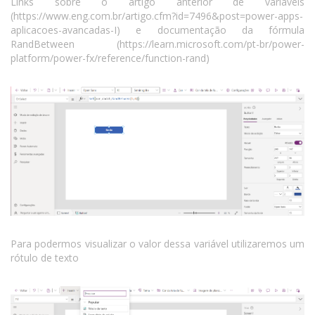
Links sobre o artigo anterior de variáveis
(https://www.eng.com.br/artigo.cfm?id=7496&post=power-apps-
aplicacoes-avancadas-I) e documentação da fórmula
RandBetween (https://learn.microsoft.com/pt-br/power-
platform/power-fx/reference/function-rand)
Para podermos visualizar o valor dessa variável utilizaremos um
rótulo de texto