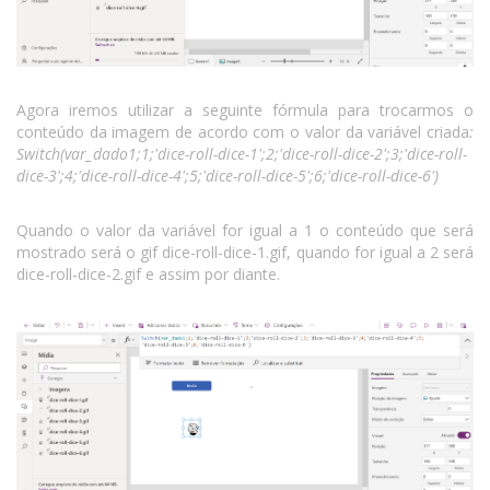
Agora iremos utilizar a seguinte fórmula para trocarmos o
conteúdo da imagem de acordo com o valor da variável criada
:
Switch(var_dado1;1;'dice-roll-dice-1';2;'dice-roll-dice-2';3;'dice-roll-
dice-3';4;'dice-roll-dice-4';5;'dice-roll-dice-5';6;'dice-roll-dice-6')
Quando o valor da variável for igual a 1 o conteúdo que será
mostrado será o gif dice-roll-dice-1.gif, quando for igual a 2 será
dice-roll-dice-2.gif e assim por diante.