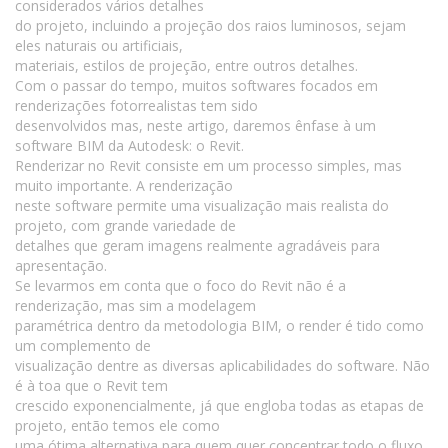
considerados vários detalhes
do projeto, incluindo a projeção dos raios luminosos, sejam
eles naturais ou artificiais,
materiais, estilos de projeção, entre outros detalhes.
Com o passar do tempo, muitos softwares focados em
renderizações fotorrealistas tem sido
desenvolvidos mas, neste artigo, daremos ênfase à um
software BIM da Autodesk: o Revit.
Renderizar no Revit consiste em um processo simples, mas
muito importante. A renderização
neste software permite uma visualização mais realista do
projeto, com grande variedade de
detalhes que geram imagens realmente agradáveis para
apresentação.
Se levarmos em conta que o foco do Revit não é a
renderização, mas sim a modelagem
paramétrica dentro da metodologia BIM, o render é tido como
um complemento de
visualização dentre as diversas aplicabilidades do software. Não
é à toa que o Revit tem
crescido exponencialmente, já que engloba todas as etapas de
projeto, então temos ele como
uma ótima alternativa para quem quer concentrar todo o fluxo