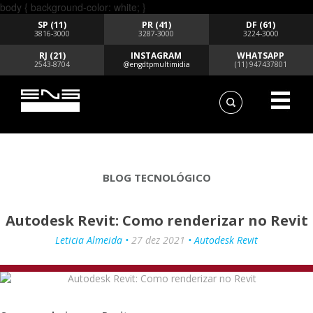
body { background-color: white; }
SP (11)
PR (41)
DF (61)
3816-3000
3287-3000
3224-3000
RJ (21)
INSTAGRAM
WHATSAPP
2543-8704
@engdtpmultimidia
(11) 947437801
BLOG TECNOLÓGICO
Autodesk Revit: Como renderizar no Revit
Leticia Almeida •
27 dez 2021
• Autodesk Revit