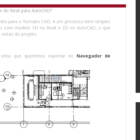
ojeto para o formato CAD, é um processo bem simples
os com modelo 3D no Revit e 2D no AutoCAD, o que
 vistas do projeto.
a vista que queremos exportar no
Navegador de