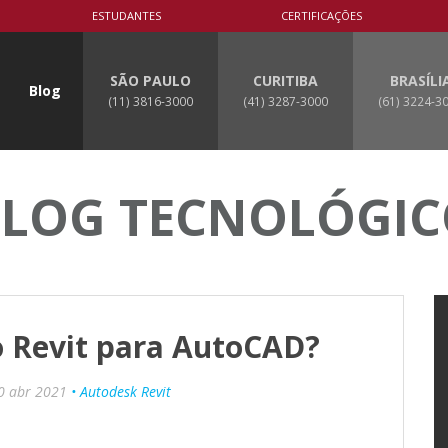
ESTUDANTES
CERTIFICAÇÕES
SÃO PAULO
CURITIBA
BRASÍLI
Blog
(11) 3816-3000
(41) 3287-3000
(61) 3224-3
LOG TECNOLÓGI
 Revit para AutoCAD?
0 abr 2021
• Autodesk Revit