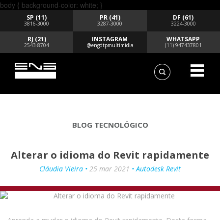
body { background-color: white; }
SP (11)
PR (41)
DF (61)
3816-3000
3287-3000
3224-3000
RJ (21)
INSTAGRAM
WHATSAPP
2543-8704
@engdtpmultimidia
(11) 947437801
BLOG TECNOLÓGICO
Alterar o idioma do Revit rapidamente
Cláudia Vieira •
25 mar 2021
• Autodesk Revit