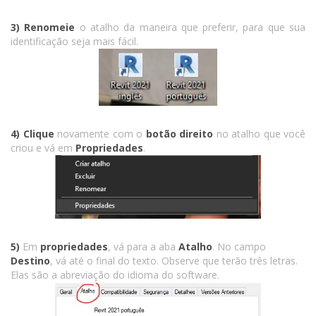
3)
Renomeie
o atalho da maneira que preferir, para que sua
identificação seja mais fácil.
4)
Clique
novamente com o
botão direito
no atalho que você
criou e vá em
Propriedades
.
5)
Em
propriedades
, vá para a aba
Atalho
. No campo
Destino
, vá até o final do texto. Observe que terão três letras.
Elas são a abreviação do idioma do software.