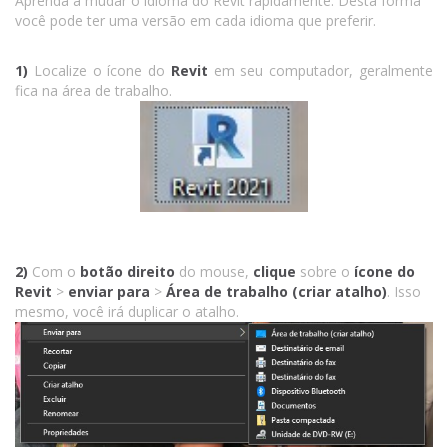
Aprenda a mudar o idioma do Revit rapidamente. Desta forma
você pode ter uma versão em cada idioma que preferir.
1)
Localize o ícone do
Revit
em seu computador, geralmente
fica na área de trabalho.
2)
Com o
botão direito
do mouse,
clique
sobre o
ícone do
Revit
>
enviar para
>
Área de trabalho (criar atalho)
. Isso
mesmo, você irá duplicar o atalho.