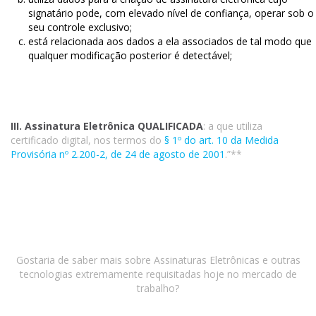
signatário pode, com elevado nível de confiança, operar sob o
seu controle exclusivo;
está relacionada aos dados a ela associados de tal modo que
qualquer modificação posterior é detectável;
III. Assinatura Eletrônica QUALIFICADA
: a que utiliza
certificado digital, nos termos do
§ 1º do art. 10 da Medida
Provisória nº 2.200-2, de 24 de agosto de 2001
.”**
Gostaria de saber mais sobre Assinaturas Eletrônicas e outras
tecnologias extremamente requisitadas hoje no mercado de
trabalho?