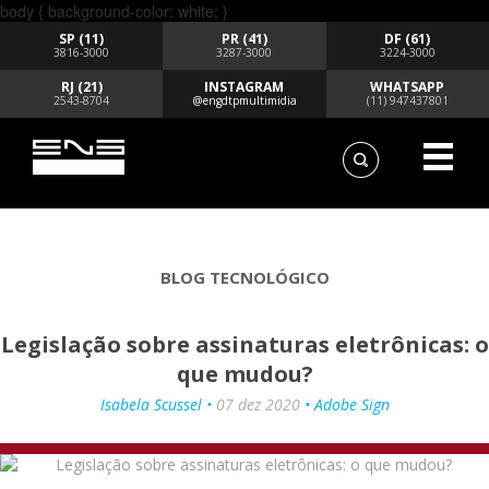
body { background-color: white; }
SP (11)
PR (41)
DF (61)
3816-3000
3287-3000
3224-3000
RJ (21)
INSTAGRAM
WHATSAPP
2543-8704
@engdtpmultimidia
(11) 947437801
BLOG TECNOLÓGICO
Legislação sobre assinaturas eletrônicas: o
que mudou?
Isabela Scussel •
07 dez 2020
• Adobe Sign