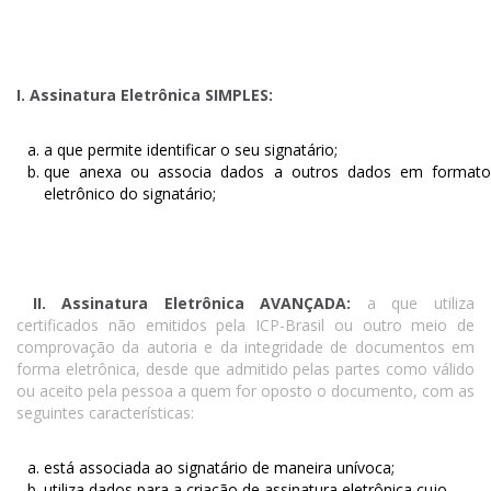
I. Assinatura Eletrônica SIMPLES:
a que permite identificar o seu signatário;
que anexa ou associa dados a outros dados em formato
eletrônico do signatário;
II. Assinatura Eletrônica AVANÇADA:
a que utiliza
certificados não emitidos pela ICP-Brasil ou outro meio de
comprovação da autoria e da integridade de documentos em
forma eletrônica, desde que admitido pelas partes como válido
ou aceito pela pessoa a quem for oposto o documento, com as
seguintes características:
está associada ao signatário de maneira unívoca;
utiliza dados para a criação de assinatura eletrônica cujo