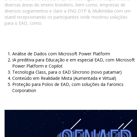
diversas áreas do ensino brasileiro, bem como, empresas de
diversos seguimentos e claro a ENG DTP & Multimídia com um
stand recepcionando os participantes onde mostrou soluções
para o EAD, como:
Análise de Dados com Microsoft Power Platform
IA preditiva para Educação e em especial EAD, com Microsoft
Power Platform e Copilot
Tecnologia Class, para o EAD Síncrono (novo patamar)
Conteúdo em Realidade Mista (Aumentada e Virtual)
Proteção para Polos de EAD, com soluções da Faronics
Corporation