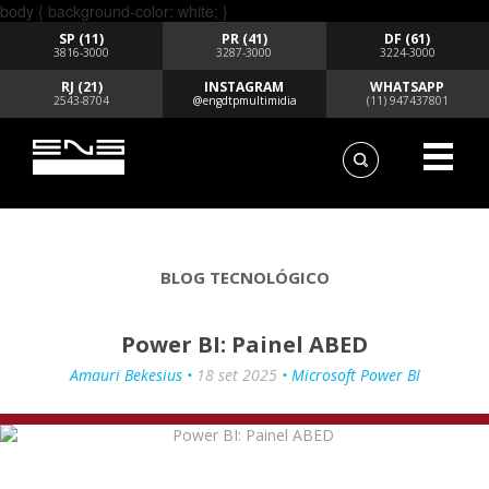
body { background-color: white; }
SP (11)
PR (41)
DF (61)
3816-3000
3287-3000
3224-3000
RJ (21)
INSTAGRAM
WHATSAPP
2543-8704
@engdtpmultimidia
(11) 947437801
BLOG TECNOLÓGICO
Power BI: Painel ABED
Amauri Bekesius •
18 set 2025
• Microsoft Power BI