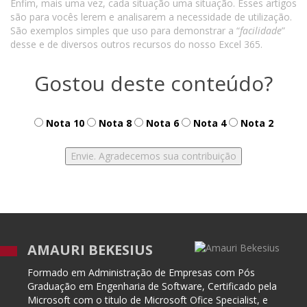
Enfim, mais uma vez, cada situação uma situação. Esses artigos
são para vocês lerem e analisarem a necessidade de utilização.
São exemplos simples que uso para demonstrar a “
facilidade
”
desse e de diversos outros recursos do nosso Excel 365.
Gostou deste conteúdo?
Nota 10
Nota 8
Nota 6
Nota 4
Nota 2
AMAURI BEKESIUS
Formado em Administração de Empresas com Pós
Graduação em Engenharia de Software, Certificado pela
Microsoft com o titulo de Microsoft Ofice Specialist, e