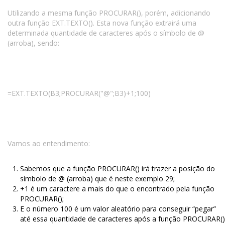
Utilizando a mesma função PROCURAR(), porém, adicionando
outra função EXT.TEXTO(). Esta nova função extrairá uma
determinada quantidade de caracteres após o símbolo de @
(arroba), sendo:
=EXT.TEXTO(B3;PROCURAR("@";B3)+1;100)
Vamos ao entendimento:
Sabemos que a função PROCURAR() irá trazer a posição do
símbolo de @ (arroba) que é neste exemplo 29;
+1 é um caractere a mais do que o encontrado pela função
PROCURAR();
E o número 100 é um valor aleatório para conseguir “pegar”
até essa quantidade de caracteres após a função PROCURAR()