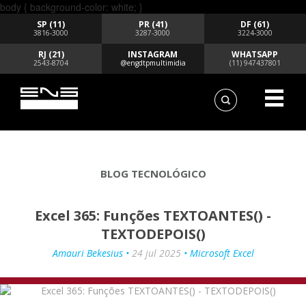
body { background-color: white; }
SP (11)
PR (41)
DF (61)
3816-3000
3287-3000
3224-3000
RJ (21)
INSTAGRAM
WHATSAPP
2543-8704
@engdtpmultimidia
(11) 947437801
BLOG TECNOLÓGICO
Excel 365: Funções TEXTOANTES() -
TEXTODEPOIS()
Amauri Bekesius •
24 jul 2025
• Microsoft Excel