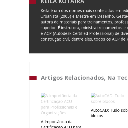
KEILA KOTAIRA
Keila é um dos nomes mais conhecidos em ediçã
Urbanista (2005) e Mestre em Desenho, Gestão 
autora de materiais para treinamentos, profes
superior. É instrutora, ministra treinamentos e c
e ACP (Autodesk Certified Professional) de di
construção civil, dentre eles, todos os ACP de 
Artigos Relacionados, Na Te
AutoCAD: Tudo sob
blocos
A Importância da
Certificação ACU para