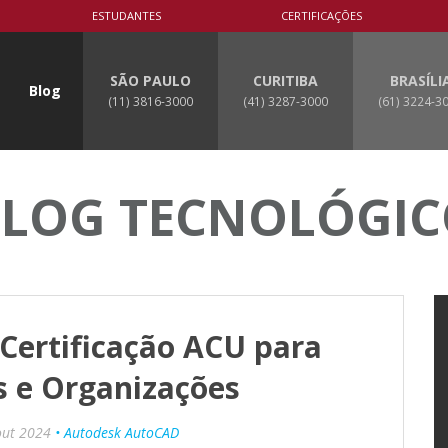
ESTUDANTES
CERTIFICAÇÕES
SÃO PAULO
CURITIBA
BRASÍLI
Blog
(11) 3816-3000
(41) 3287-3000
(61) 3224-3
LOG TECNOLÓGI
Certificação ACU para
s e Organizações
out 2024
• Autodesk AutoCAD