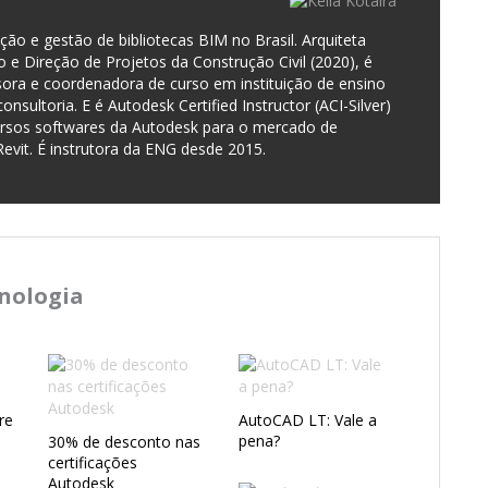
o e gestão de bibliotecas BIM no Brasil. Arquiteta
e Direção de Projetos da Construção Civil (2020), é
sora e coordenadora de curso em instituição de ensino
onsultoria. E é Autodesk Certified Instructor (ACI-Silver)
versos softwares da Autodesk para o mercado de
Revit. É instrutora da ENG desde 2015.
cnologia
re
AutoCAD LT: Vale a
pena?
30% de desconto nas
certificações
Autodesk