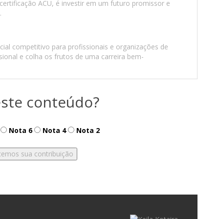
 certificação ACU, é investir em um futuro promissor e
.
ial competitivo para profissionais e organizações de
ssional e colha os frutos de uma carreira bem-
ste conteúdo?
Nota 6
Nota 4
Nota 2