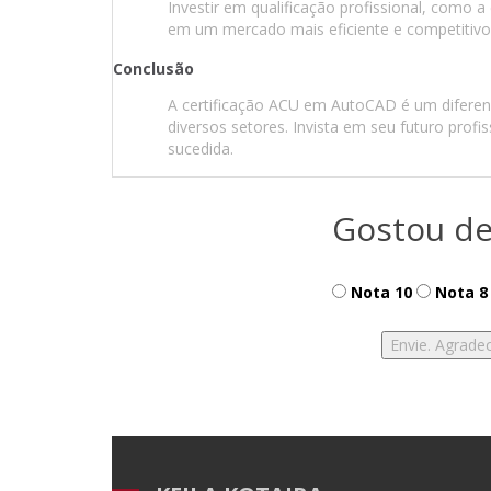
Investir em qualificação profissional, como a
em um mercado mais eficiente e competitivo
Conclusão
A certificação ACU em AutoCAD é um diferenc
diversos setores. Invista em seu futuro profi
sucedida.
Gostou de
Nota 10
Nota 8