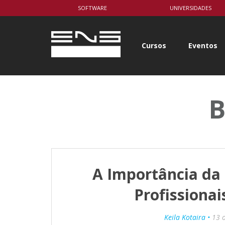
body { background-color: white; }
SOFTWARE
UNIVERSIDADES
Cursos
Eventos
B
A Importância da 
Profissionai
Keila Kotaira •
13 