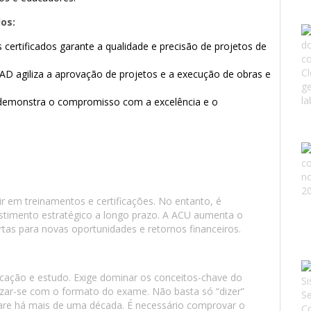
os:
s certificados garante a qualidade e precisão de projetos de
CAD agiliza a aprovação de projetos e a execução de obras e
o demonstra o compromisso com a excelência e o
ir em treinamentos e certificações. No entanto, é
stimento estratégico a longo prazo. A ACU aumenta o
rtas para novas oportunidades e retornos financeiros.
cação e estudo. Exige dominar os conceitos-chave do
rizar-se com o formato do exame. Não basta só “dizer”
are há mais de uma década. É necessário comprovar o