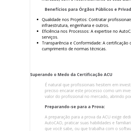
Benefícios para Órgãos Públicos e Privad
Qualidade nos Projetos: Contratar profissionai
infraestrutura, engenharia e outros.
Eficiência nos Processos: A expertise no Auto
serviços.
Transparência e Conformidade: A certificaçã
cumprimento de normas técnicas.
Superando o Medo da Certificação ACU
É natural que profissionais hesitem em invest
preciso encarar este processo como um inve
valor do profissional no mercado, abrindo po
Preparando-se para a Prova:
A preparação para a prova da ACU exige dedi
AutoCAD, praticar suas habilidades e familia
que você sabe, ou que trabalha com o softw