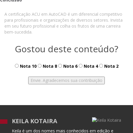
A certificação ACU em AutoCAD é um diferencial competitivo
para profissionais e organizações de diversos setores. Invista
em seu futuro profissional e colha os frutos de uma carreira
bem-sucedida.
Gostou deste conteúdo?
Nota 10
Nota 8
Nota 6
Nota 4
Nota 2
KEILA KOTAIRA
Keila é um dos nomes mais conhecidos em edição e