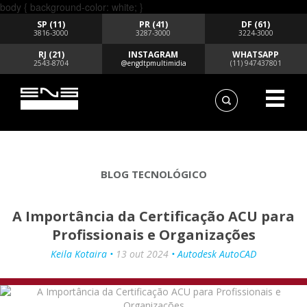
body { background-color: white; }
SP (11)
PR (41)
DF (61)
3816-3000
3287-3000
3224-3000
RJ (21)
INSTAGRAM
WHATSAPP
2543-8704
@engdtpmultimidia
(11) 947437801
BLOG TECNOLÓGICO
A Importância da Certificação ACU para
Profissionais e Organizações
Keila Kotaira •
13 out 2024
• Autodesk AutoCAD