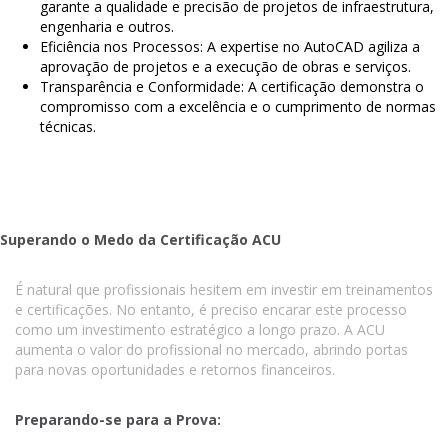
garante a qualidade e precisão de projetos de infraestrutura,
engenharia e outros.
Eficiência nos Processos: A expertise no AutoCAD agiliza a
aprovação de projetos e a execução de obras e serviços.
Transparência e Conformidade: A certificação demonstra o
compromisso com a excelência e o cumprimento de normas
técnicas.
Superando o Medo da Certificação ACU
É natural que profissionais hesitem em investir em treinamentos
e certificações. No entanto, é preciso encarar este processo
como um investimento estratégico a longo prazo. A ACU
aumenta o valor do profissional no mercado, abrindo portas
para novas oportunidades e retornos financeiros.
Preparando-se para a Prova: