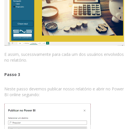
E assim, sucessivamente para cada um dos usuários envolvidos
no relatório.
Passo 3
Neste passo devemos publicar nosso relatório e abrir no Power
BI online seguindo: