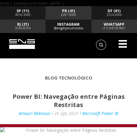
body { background-color: white; }
SP (11)
PR (41)
DF (61)
3816-3000
3287-3000
3224-3000
RJ (21)
INSTAGRAM
WHATSAPP
2543-8704
@engdtpmultimidia
(11) 947437801
BLOG TECNOLÓGICO
Power BI: Navegação entre Páginas
Restritas
Amauri Bekesius •
26 ago 2024
• Microsoft Power BI