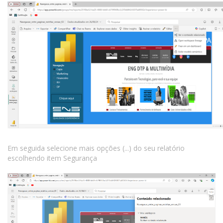
Em seguida selecione mais opções (...) do seu relatório
escolhendo item Segurança