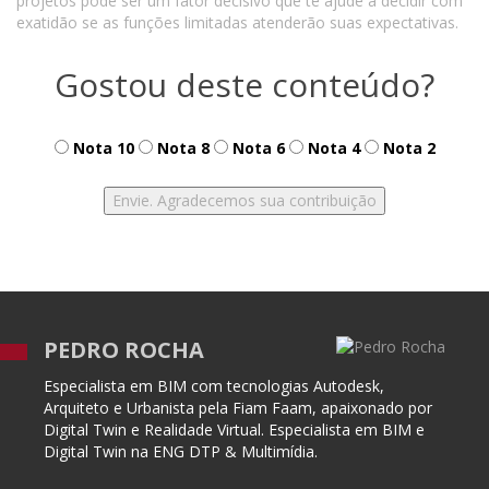
projetos pode ser um fator decisivo que te ajude a decidir com
exatidão se as funções limitadas atenderão suas expectativas.
Gostou deste conteúdo?
Nota 10
Nota 8
Nota 6
Nota 4
Nota 2
PEDRO ROCHA
Especialista em BIM com tecnologias Autodesk,
Arquiteto e Urbanista pela Fiam Faam, apaixonado por
Digital Twin e Realidade Virtual. Especialista em BIM e
Digital Twin na ENG DTP & Multimídia.