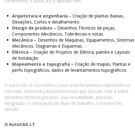
Geralmente, o AutoCAD é aplicado em:
Arquitetura e engenharia –
Criação de plantas Baixas,
Elevações, Cortes e detalhamento.
Design de produto –
Desenhos Técnicos de peças,
Componentes Mecânicos, Tolerâncias e notas.
Mecânica –
Desenhos de Maquinas, Equipamentos, Sistemas
Mecânicos, Diagramas e Esquemas.
Elétrica –
Criação de Projetos de Elétrica, painéis e Layouts
de Instalação
Mapeamento e topografia –
Criação de mapas, Plantas e
perfis topográficos, dados de levantamentos topográficos.
O AutoCAD se consolidou como uma ferramenta importante no
mercado, essencial para profissionais que buscam criar e editar
desenhos técnicos precisos, sua versatilidade, precisão,
integração, e otimização do fluxo de trabalho, o tornam tão
versátil.
O AutoCAD LT