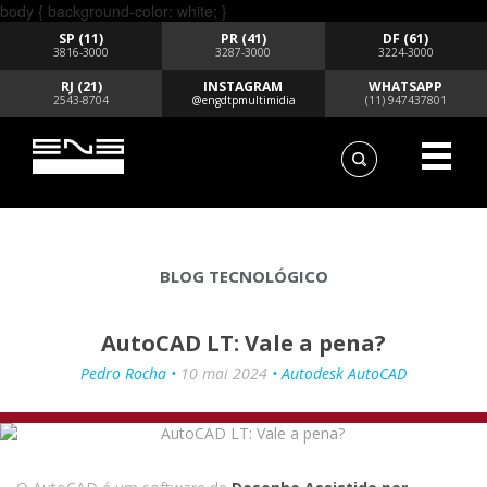
body { background-color: white; }
SP (11)
PR (41)
DF (61)
3816-3000
3287-3000
3224-3000
RJ (21)
INSTAGRAM
WHATSAPP
2543-8704
@engdtpmultimidia
(11) 947437801
BLOG TECNOLÓGICO
AutoCAD LT: Vale a pena?
Pedro Rocha •
10 mai 2024
• Autodesk AutoCAD